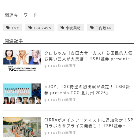
関連キーワード
TGC
TGC24SS
小坂菜緒
日向坂46
関連記事
クロちゃん（安田大サーカス）ら国民的人気
お笑い芸人が大集結！『SBI証券 presents
TGC 松山 2026』
girlswalker編集部
≒JOY、TGC待望の初出演が決定！『SBI証
券 presents TGC 北九州 2026』
girlswalker編集部
CIRRAがメインアーティストに追加決定！SP
コラボのサプライズ発表も！『SBI証券
presents TGC 北九州 2026』
girlswalker編集部