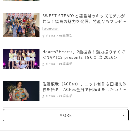
SWEET STEADYと福島県のキッズモデルが
共演！福島の魅力を発信、特産品もプレゼン
ト
girlswalker編集部
Hearts2Hearts、2曲披露！魅力振りまく♡
＜NAMICS presents TGC 新潟 2026＞
girlswalker編集部
佐藤⿓我（ACEes）、ニット制作＆田植え体
験を語る「ACEes全員で田植えをしたい！」
＜NAMICS presents TGC 新潟 2026＞
girlswalker編集部
MORE