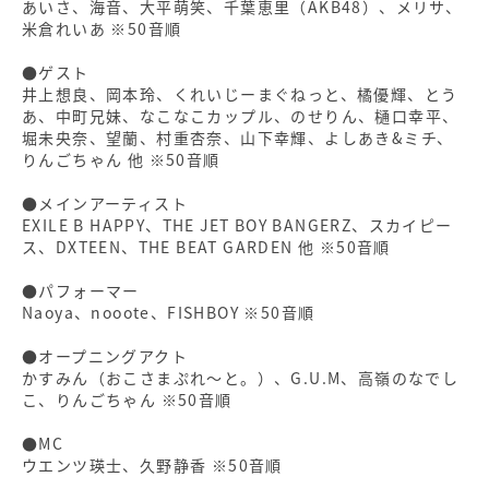
あいさ、海⾳、⼤平萌笑、千葉恵⾥（AKB48）、メリサ、
⽶倉れいあ ※50⾳順
●ゲスト
井上想良、岡本玲、くれいじーまぐねっと、橘優輝、とう
あ、中町兄妹、なこなこカップル、のせりん、樋⼝幸平、
堀未央奈、望蘭、村重杏奈、⼭下幸輝、よしあき&ミチ、
りんごちゃん 他 ※50⾳順
●メインアーティスト
EXILE B HAPPY、THE JET BOY BANGERZ、スカイピー
ス、DXTEEN、THE BEAT GARDEN 他 ※50⾳順
●パフォーマー
Naoya、nooote、FISHBOY ※50⾳順
●オープニングアクト
かすみん（おこさまぷれ〜と。）、G.U.M、⾼嶺のなでし
こ、りんごちゃん ※50⾳順
●MC
ウエンツ瑛⼠、久野静⾹ ※50⾳順