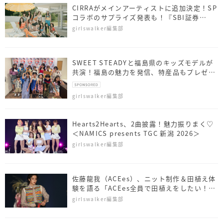
CIRRAがメインアーティストに追加決定！SP
コラボのサプライズ発表も！『SBI証券
presents TGC 北九州 2026』
girlswalker編集部
SWEET STEADYと福島県のキッズモデルが
共演！福島の魅力を発信、特産品もプレゼン
ト
girlswalker編集部
Hearts2Hearts、2曲披露！魅力振りまく♡
＜NAMICS presents TGC 新潟 2026＞
girlswalker編集部
佐藤⿓我（ACEes）、ニット制作＆田植え体
験を語る「ACEes全員で田植えをしたい！」
＜NAMICS presents TGC 新潟 2026＞
girlswalker編集部