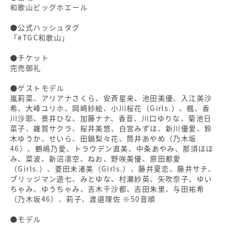
和歌山ビッグホエール
●公式ハッシュタグ
「#TGC和歌山」
●チケット
完売御礼
●ゲストモデル
嵐莉菜、アリアナさくら、安⻫星来、池⽥美優、⼊江美沙
希、⼤峰ユリホ、岡崎紗絵、⼩川桜花（Girls.）、楓、⾹
川沙耶、景井ひな、加藤ナナ、⾹⾳、川⼝ゆりな、菊池⽇
菜⼦、雑賀サクラ、桜井美悠、⽩宮みずほ、新川優愛、鈴
⽊ゆうか、せいら、⽥鍋梨々花、筒井あやめ（乃⽊坂
46）、鶴嶋乃愛、トラウデン直美、中条あやみ、那須ほほ
み、菜波、新沼凛空、ねお、野咲美優、原⽥都愛
（Girls.）、菱⽥未渚美（Girls.）、藤井夏恋、藤井サチ、
ブリッジマン遊七、みとゆな、村瀬紗英、⽮吹奈⼦、ゆい
ちゃみ、ゆうちゃみ、吉⽊千沙都、吉⽥朱⾥、与⽥祐希
（乃⽊坂46）、莉⼦、渡邉理佐 ※50⾳順
●モデル