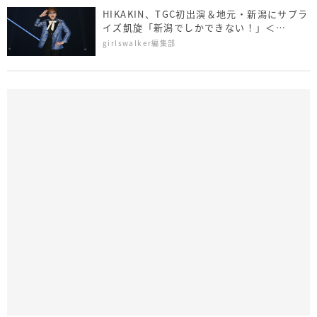
HIKAKIN、TGC初出演＆地元・新潟にサプラ
イズ凱旋「新潟でしかできない！」＜
NAMICS presents TGC 新潟 2026＞
girlswalker編集部