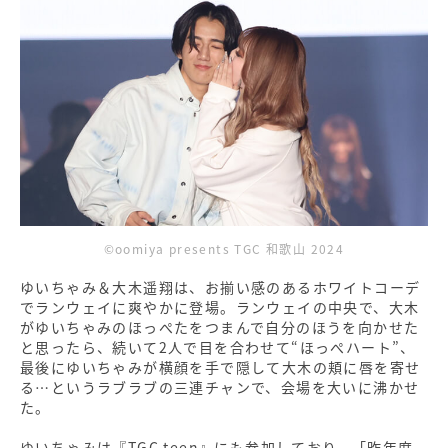
©oomiya presents TGC 和歌山 2024
ゆいちゃみ＆大木遥翔は、お揃い感のあるホワイトコーデ
でランウェイに爽やかに登場。ランウェイの中央で、大木
がゆいちゃみのほっぺたをつまんで自分のほうを向かせた
と思ったら、続いて2人で目を合わせて“ほっぺハート”、
最後にゆいちゃみが横顔を手で隠して大木の頬に唇を寄せ
る…というラブラブの三連チャンで、会場を大いに沸かせ
た。
ゆいちゃみは『TGC teen』にも参加しており、「昨年度