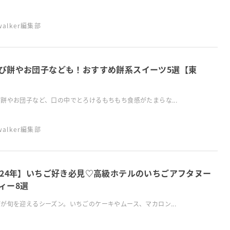
swalker編集部
び餅やお団子なども！おすすめ餅系スイーツ5選【東
餅やお団子など、口の中でとろけるもちもち食感がたまらな...
swalker編集部
024年】いちご好き必見♡高級ホテルのいちごアフタヌー
ィー8選
が旬を迎えるシーズン。いちごのケーキやムース、マカロン...