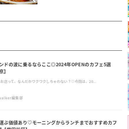
ンドの波に乗るならここ◎2024年OPENのカフェ5選
京】
お店って、なんだかワクワクしちゃわない？♡今回は、20...
swalker編集部
運ぶ価値あり♡モーニングからランチまでおすすめカフ