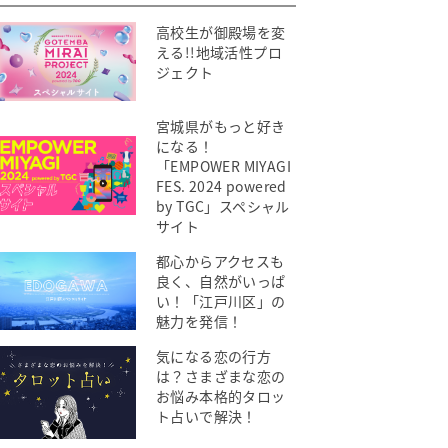
高校生が御殿場を変
える!!地域活性プロ
ジェクト
宮城県がもっと好き
になる！
「EMPOWER MIYAGI
FES. 2024 powered
by TGC」スペシャル
サイト
都心からアクセスも
良く、自然がいっぱ
い！「江戸川区」の
魅力を発信！
気になる恋の行方
は？さまざまな恋の
お悩み本格的タロッ
ト占いで解決！