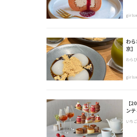
girl
わら
京】
わらび
girl
【2
ンテ
いちご