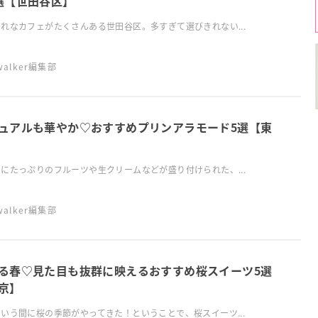
選【世田谷区】
れなカフェがたくさんある世田谷区。多すぎて選びきれない...
swalker編集部
ュアルも華やか♡おすすめプリンアラモード5選【東
にたっぷりのフルーツや生クリームなどが盛り付けられた、...
swalker編集部
る春♡見た目も抜群に映えるおすすめ桜スイーツ5選
京】
いう間に桜の季節がやってきた！ということで、桜スイーツ...