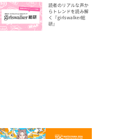
読者のリアルな声か
らトレンドを読み解
く『girlswalker総
研』