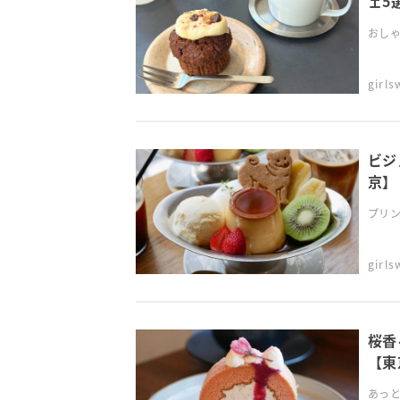
ェ5
おしゃ
girl
ビジ
京】
プリン
girl
桜香
【東
あっと