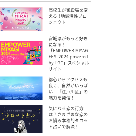
高校生が御殿場を変
える!!地域活性プロ
ジェクト
宮城県がもっと好き
になる！
「EMPOWER MIYAGI
FES. 2024 powered
by TGC」スペシャル
サイト
都心からアクセスも
良く、自然がいっぱ
い！「江戸川区」の
魅力を発信！
気になる恋の行方
は？さまざまな恋の
お悩み本格的タロッ
ト占いで解決！