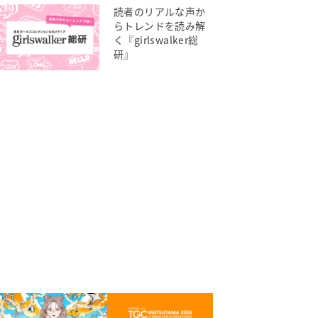
読者のリアルな声か
らトレンドを読み解
く『girlswalker総
研』