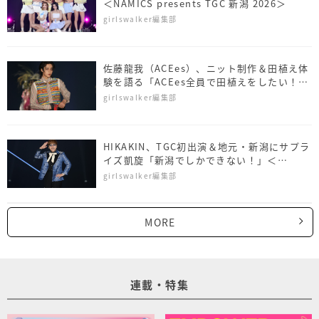
＜NAMICS presents TGC 新潟 2026＞
girlswalker編集部
佐藤⿓我（ACEes）、ニット制作＆田植え体
験を語る「ACEes全員で田植えをしたい！」
＜NAMICS presents TGC 新潟 2026＞
girlswalker編集部
HIKAKIN、TGC初出演＆地元・新潟にサプラ
イズ凱旋「新潟でしかできない！」＜
NAMICS presents TGC 新潟 2026＞
girlswalker編集部
MORE
連載・特集