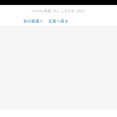
©SDGs推進 TGC しずおか 2024
前の画像へ
記事へ戻る