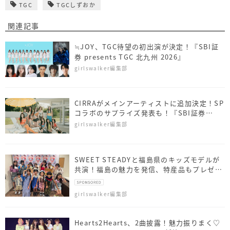
TGC
TGCしずおか
関連記事
≒JOY、TGC待望の初出演が決定！『SBI証
券 presents TGC 北九州 2026』
girlswalker編集部
CIRRAがメインアーティストに追加決定！SP
コラボのサプライズ発表も！『SBI証券
presents TGC 北九州 2026』
girlswalker編集部
SWEET STEADYと福島県のキッズモデルが
共演！福島の魅力を発信、特産品もプレゼン
ト
girlswalker編集部
Hearts2Hearts、2曲披露！魅力振りまく♡