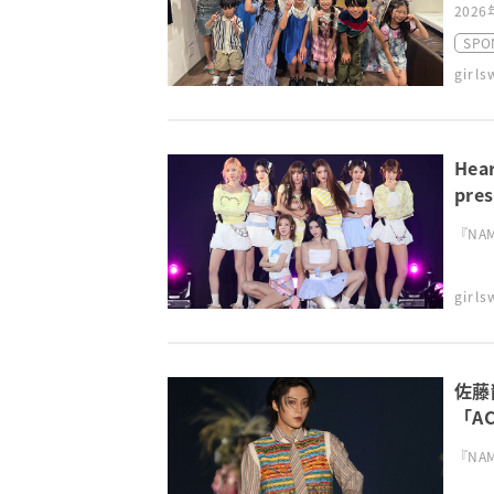
2026
SPO
girl
He
pre
『NAMI
girl
佐藤
「A
TGC
『NAMI