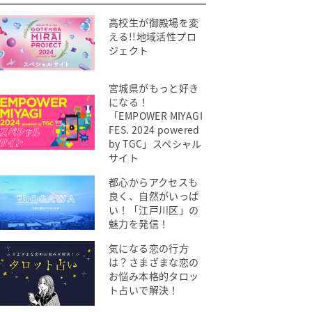
高校生が御殿場を変
える!!地域活性プロ
ジェクト
宮城県がもっと好き
になる！
「EMPOWER MIYAGI
FES. 2024 powered
by TGC」スペシャル
サイト
都心からアクセスも
良く、自然がいっぱ
い！「江戸川区」の
魅力を発信！
気になる恋の行方
は？さまざまな恋の
お悩み本格的タロッ
ト占いで解決！