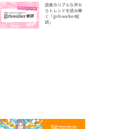
読者のリアルな声か
らトレンドを読み解
く『girlswalker総
研』