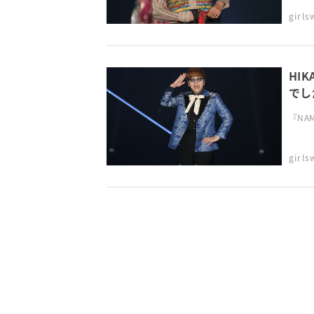
girl
HI
でしか
『NAMI
girl