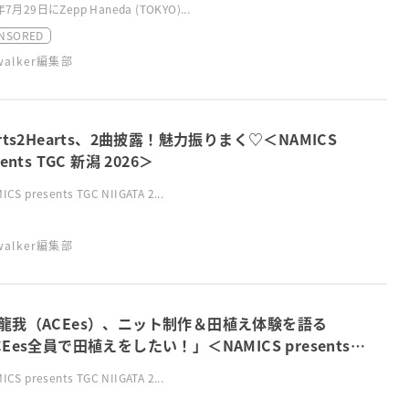
年7月29日にZepp Haneda (TOKYO)...
NSORED
swalker編集部
arts2Hearts、2曲披露！魅力振りまく♡＜NAMICS
sents TGC 新潟 2026＞
CS presents TGC NIIGATA 2...
swalker編集部
⿓我（ACEes）、ニット制作＆田植え体験を語る
CEes全員で田植えをしたい！」＜NAMICS presents
 新潟 2026＞
CS presents TGC NIIGATA 2...