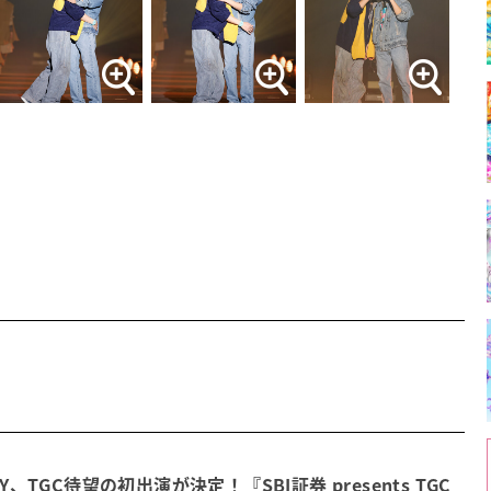
OY、TGC待望の初出演が決定！『SBI証券 presents TGC