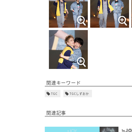
関連キーワード
TGC
TGCしずおか
関連記事
≒J