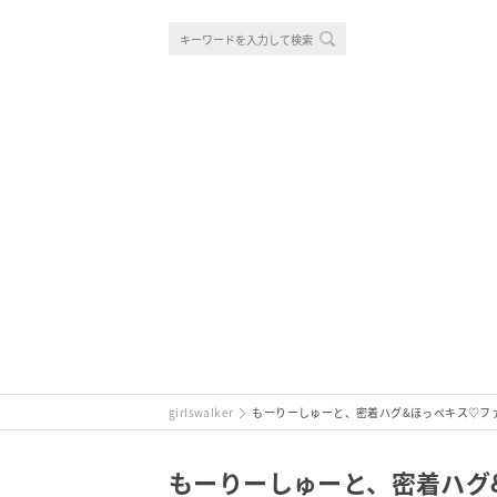
girlswalker
もーりーしゅーと、密着ハグ&ほっぺキス♡フ
もーりーしゅーと、密着ハグ