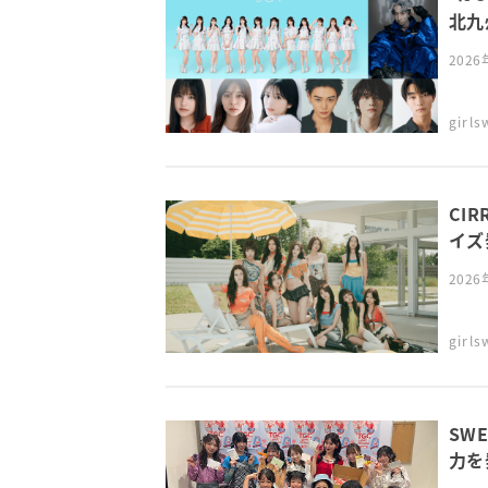
北九州
202
girl
CI
イズ発
202
girl
SW
力を