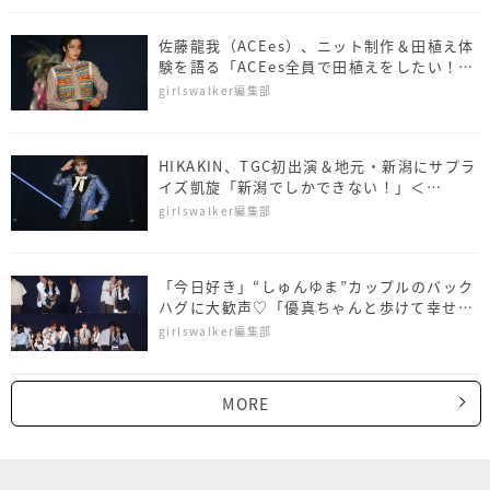
佐藤⿓我（ACEes）、ニット制作＆田植え体
験を語る「ACEes全員で田植えをしたい！」
＜NAMICS presents TGC 新潟 2026＞
girlswalker編集部
HIKAKIN、TGC初出演＆地元・新潟にサプラ
イズ凱旋「新潟でしかできない！」＜
NAMICS presents TGC 新潟 2026＞
girlswalker編集部
「今日好き」“しゅんゆま”カップルのバック
ハグに大歓声♡「優真ちゃんと歩けて幸せ」
＜NAMICS presents TGC 新潟 2026＞
girlswalker編集部
MORE