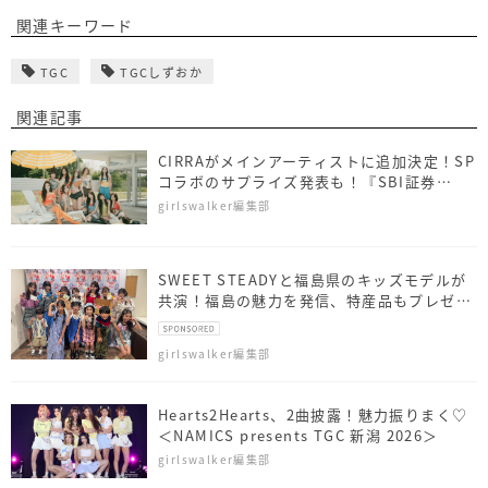
関連キーワード
TGC
TGCしずおか
関連記事
CIRRAがメインアーティストに追加決定！SP
コラボのサプライズ発表も！『SBI証券
presents TGC 北九州 2026』
girlswalker編集部
SWEET STEADYと福島県のキッズモデルが
共演！福島の魅力を発信、特産品もプレゼン
ト
girlswalker編集部
Hearts2Hearts、2曲披露！魅力振りまく♡
＜NAMICS presents TGC 新潟 2026＞
girlswalker編集部