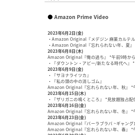
ドキュメンタリー(日本)
Amazon Prime Video
Amazon Prime Video
ドキュメンタリー(海外)
Amazon Prime Video
2023年6月2日(金)
・Amazon Original『メデジン 麻薬カ
音楽(日本)
・Amazon Original『忘れられない年、
Amazon Prime Video
2023年6月8日(木)
Amazon Original『俺の過ち』 *午前9時
豪華ラインナップを楽しも！
・『ダウントン・アビー/新たなる時代へ』 
2023年6月9日(金)
・『サヨナライツカ』
・『私の頭の中の消しゴム』
Amazon Original『忘れられない年、秋』
2023年6月15日(木)
・『ザリガニの鳴くところ』 *見放題独占配
2023年6月16日(金)
Amazon Original『忘れられない年、冬』
2023年6月23日(金)
Amazon Original『バーラブラバ ~
Amazon Original『忘れられない年、春』