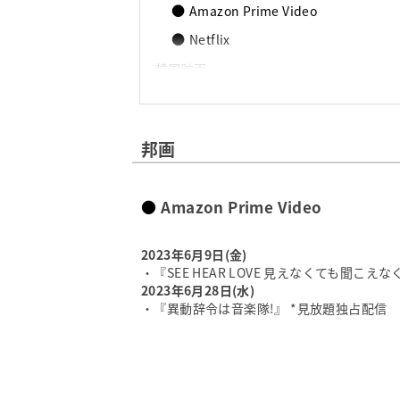
Amazon Prime Video
Netflix
韓国映画
Netflix
アニメ映画（国内）
Amazon Prime Video
邦画
アニメ映画（海外）
Amazon Prime Video
Amazon Prime Video
Netflix
2023年6月9日(金)
アニメ（日本）
・『SEE HEAR LOVE 見えなくても聞こえ
Amazon Prime Video
2023年6月28日(水)
Netflix
・『異動辞令は音楽隊!』 *見放題独占配信
ドラマ（日本）
Netflix
ドラマ（海外）