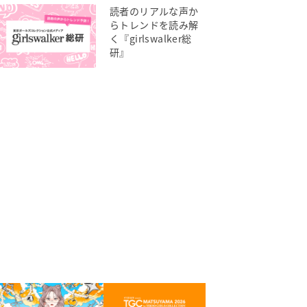
読者のリアルな声か
らトレンドを読み解
く『girlswalker総
研』