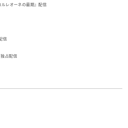
コルレオーネの最期』配信
配信
』独占配信