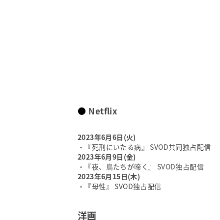
Amazon Prime Video
Netflix
ドラマ（韓国）
Amazon Prime Video
Netflix
タイ映画
Netflix
Netflix
ドラマ（タイ）
Netflix
2023年6月6日(火)
バラエティー(日本)
・『死刑にいたる病』 SVOD共同独占配信
Amazon Prime Video
2023年6月9日(金)
・『夜、鳥たちが啼く』 SVOD独占配信
Netflix
2023年6月15日(木)
・『母性』 SVOD独占配信
バラエティー(海外)
Amazon Prime Video
洋画
Netflix