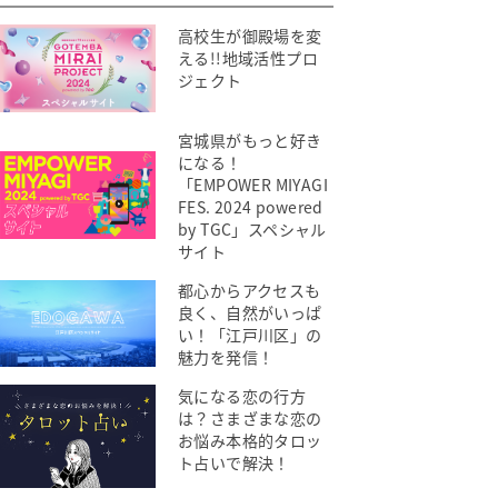
高校生が御殿場を変
える!!地域活性プロ
ジェクト
宮城県がもっと好き
になる！
「EMPOWER MIYAGI
FES. 2024 powered
by TGC」スペシャル
サイト
都心からアクセスも
良く、自然がいっぱ
い！「江戸川区」の
魅力を発信！
気になる恋の行方
は？さまざまな恋の
お悩み本格的タロッ
ト占いで解決！