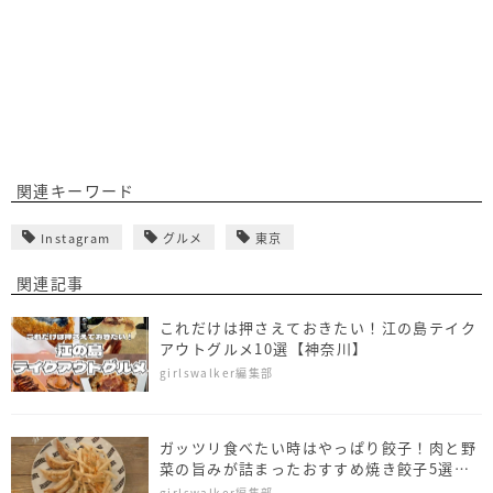
関連キーワード
Instagram
グルメ
東京
関連記事
これだけは押さえておきたい！江の島テイク
アウトグルメ10選【神奈川】
girlswalker編集部
ガッツリ食べたい時はやっぱり餃子！肉と野
菜の旨みが詰まったおすすめ焼き餃子5選
【東京】
girlswalker編集部