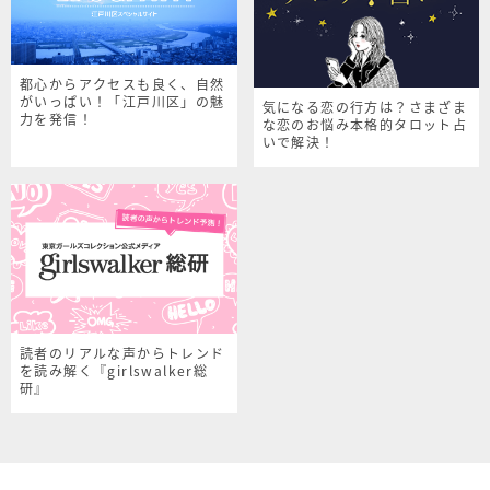
都心からアクセスも良く、自然
がいっぱい！「江戸川区」の魅
気になる恋の行方は？さまざま
力を発信！
な恋のお悩み本格的タロット占
いで解決！
読者のリアルな声からトレンド
を読み解く『girlswalker総
研』