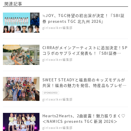
関連記事
≒JOY、TGC待望の初出演が決定！『SBI証
券 presents TGC 北九州 2026』
girlswalker編集部
CIRRAがメインアーティストに追加決定！SP
コラボのサプライズ発表も！『SBI証券
presents TGC 北九州 2026』
girlswalker編集部
SWEET STEADYと福島県のキッズモデルが
共演！福島の魅力を発信、特産品もプレゼン
ト
girlswalker編集部
Hearts2Hearts、2曲披露！魅力振りまく♡
＜NAMICS presents TGC 新潟 2026＞
girlswalker編集部