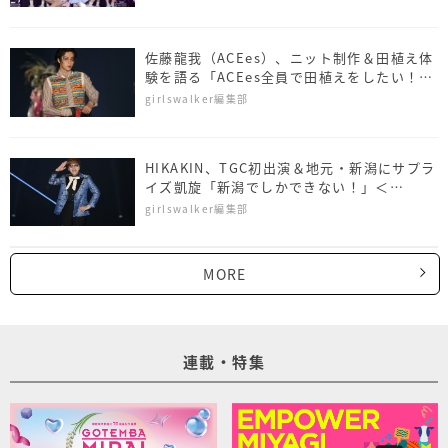
佐藤⿓我（ACEes）、ニット制作＆田植え体
験を語る「ACEes全員で田植えをしたい！」
＜NAMICS presents TGC 新潟 2026＞
girlswalker編集部
HIKAKIN、TGC初出演＆地元・新潟にサプラ
イズ凱旋「新潟でしかできない！」＜
NAMICS presents TGC 新潟 2026＞
girlswalker編集部
MORE
連載・特集