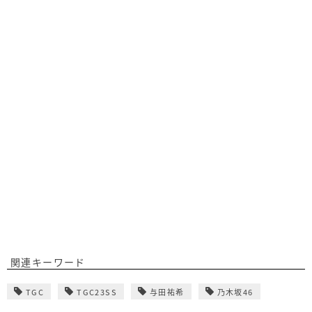
関連キーワード
TGC
TGC23SS
与田祐希
乃木坂46