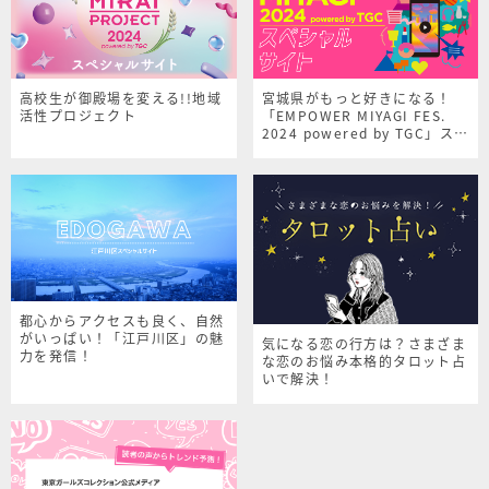
高校生が御殿場を変える!!地域
宮城県がもっと好きになる！
活性プロジェクト
「EMPOWER MIYAGI FES.
2024 powered by TGC」スペ
シャルサイト
都心からアクセスも良く、自然
がいっぱい！「江戸川区」の魅
気になる恋の行方は？さまざま
力を発信！
な恋のお悩み本格的タロット占
いで解決！