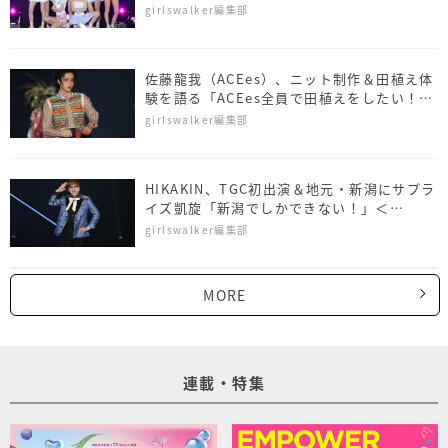
girlswalker編集部
佐藤⿓我（ACEes）、ニット制作＆田植え体
験を語る「ACEes全員で田植えをしたい！」
＜NAMICS presents TGC 新潟 2026＞
girlswalker編集部
HIKAKIN、TGC初出演＆地元・新潟にサプラ
イズ凱旋「新潟でしかできない！」＜
NAMICS presents TGC 新潟 2026＞
girlswalker編集部
MORE
連載・特集