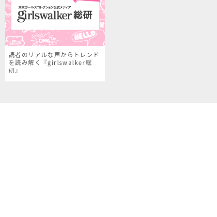
読者のリアルな声からトレンド
を読み解く『girlswalker総
研』