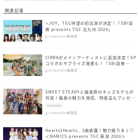
関連記事
≒JOY、TGC待望の初出演が決定！『SBI証
券 presents TGC 北九州 2026』
girlswalker編集部
CIRRAがメインアーティストに追加決定！SP
コラボのサプライズ発表も！『SBI証券
presents TGC 北九州 2026』
girlswalker編集部
SWEET STEADYと福島県のキッズモデルが
共演！福島の魅力を発信、特産品もプレゼン
ト
girlswalker編集部
Hearts2Hearts、2曲披露！魅力振りまく♡
＜NAMICS presents TGC 新潟 2026＞