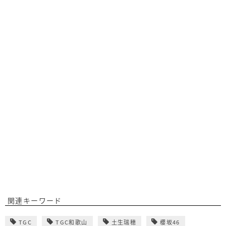
関連キーワード
TGC
TGC和歌山
土生瑞穂
櫻坂46