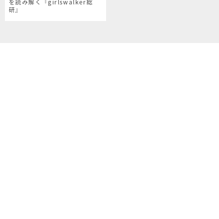
を読み解く『girlswalker総
研』