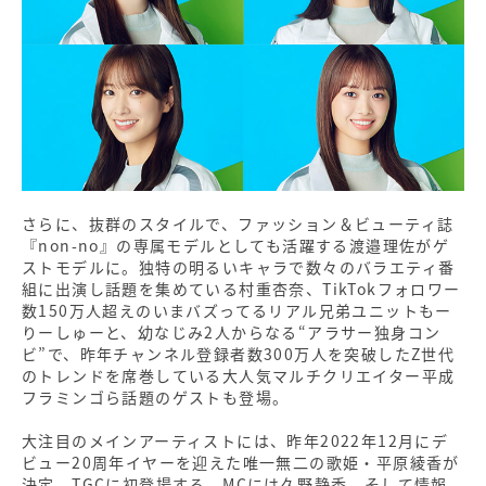
さらに、抜群のスタイルで、ファッション＆ビューティ誌
『non-no』の専属モデルとしても活躍する渡邉理佐がゲ
ストモデルに。独特の明るいキャラで数々のバラエティ番
組に出演し話題を集めている村重杏奈、TikTokフォロワー
数150万人超えのいまバズってるリアル兄弟ユニットもー
りーしゅーと、幼なじみ2人からなる“アラサー独身コン
ビ”で、昨年チャンネル登録者数300万人を突破したZ世代
のトレンドを席巻している大人気マルチクリエイター平成
フラミンゴら話題のゲストも登場。
大注目のメインアーティストには、昨年2022年12月にデ
ビュー20周年イヤーを迎えた唯一無二の歌姫・平原綾香が
決定。TGCに初登場する。MCには久野静香、そして情報