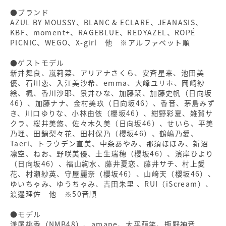
●ブランド
AZUL BY MOUSSY、BLANC & ECLARE、JEANASIS、
KBF、moment+、RAGEBLUE、REDYAZEL、ROPÉ
PICNIC、WEGO、X-girl 他 ※アルファベット順
●ゲストモデル
新井舞良、嵐莉菜、アリアナさくら、安斉星来、池田美
優、石川恋、入江美沙希、emma、大峰ユリホ、岡崎紗
絵、楓、香川沙耶、景井ひな、加藤栞、加藤史帆（日向坂
46）、加藤ナナ、金村美玖（日向坂46）、香音、茅島みず
き、川口ゆりな、小林由依（櫻坂46）、紺野彩夏、雑賀サ
クラ、桜井美悠、佐々木久美（日向坂46）、せいら、平美
乃理、田鍋梨々花、田村保乃（櫻坂46）、鶴嶋乃愛、
Taeri、トラウデン直美、中条あやみ、那須ほほみ、新沼
凛空、ねお、野咲美優、土生瑞穂（櫻坂46）、濱岸ひより
（日向坂46）、福山絢水、藤井夏恋、藤井サチ、村上愛
花、村瀬紗英、守屋麗奈（櫻坂46）、山﨑天（櫻坂46）、
ゆいちゃみ、ゆうちゃみ、吉田朱里 、RUI（iScream）、
渡邉理佐 他 ※50音順
●モデル
浅尾桃香（NMB48）、amane、大平萌笑、瓶野神音