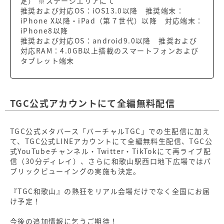
定） ※ステージエリアにて
推奨および対応OS：iOS13.0以降 推奨端末：
iPhone X以降・iPad（第７世代）以降 対応端末：
iPhone8以降
推奨および対応OS：android9.0以降 推奨および
対応RAM：4.0GB以上搭載のスマートフォンおよび
タブレット端末
TGC公式アカウントにて全編無料配信
TGC公式メタバース「バーチャルTGC」での生配信に加え
て、TGC公式LINEアカウントにて全編無料生配信、TGC公
式YouTubeチャンネル・Twitter・TikTokにて再ライブ配
信（30分ディレイ）、さらに和歌山駅西口地下広場ではパ
ブリックビューイングの実施も決定。
『TGC和歌山』の熱狂をリアル会場だけでなく全国にお届
け予定！
今後の追加情報に乞うご期待！