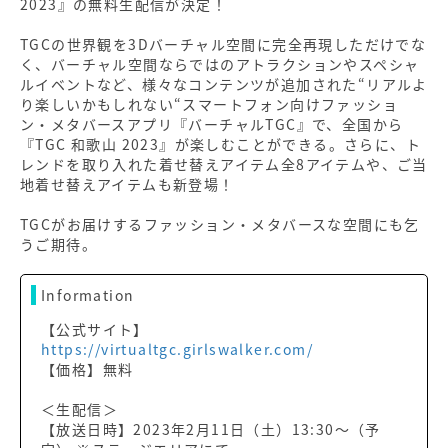
2023』の無料生配信が決定！
TGCの世界観を3Dバーチャル空間に完全再現しただけでな
く、バーチャル空間ならではのアトラクションやスペシャ
ルイベントなど、様々なコンテンツが追加された“リアルよ
り楽しいかもしれない“スマートフォン向けファッショ
ン・メタバースアプリ『バーチャルTGC』で、全国から
『TGC 和歌山 2023』が楽しむことができる。さらに、ト
レンドを取り入れた着せ替えアイテム全8アイテムや、ご当
地着せ替えアイテムも新登場！
TGCがお届けするファッション・メタバースな空間にも乞
うご期待。
Information
【公式サイト】
https://virtualtgc.girlswalker.com/
【価格】無料
＜生配信＞
【放送日時】2023年2月11日（土）13:30～（予