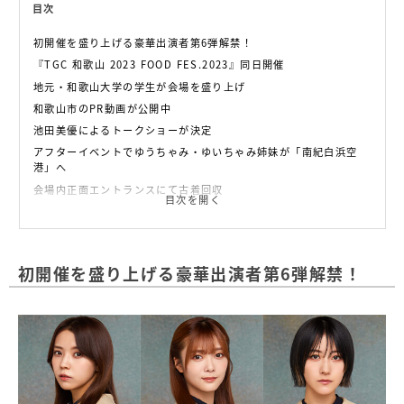
目次
初開催を盛り上げる豪華出演者第6弾解禁！
『TGC 和歌山 2023 FOOD FES.2023』同日開催
地元・和歌山大学の学生が会場を盛り上げ
和歌山市のPR動画が公開中
池田美優によるトークショーが決定
アフターイベントでゆうちゃみ・ゆいちゃみ姉妹が「南紀白浜空
港」へ
会場内正面エントランスにて古着回収
目次を開く
TGC公式メタバースにて無料生配信
TGC公式アカウントにて全編無料配信
イベント概要
初開催を盛り上げる豪華出演者第6弾解禁！