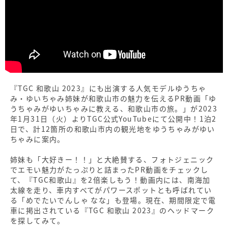
『TGC 和歌山 2023』にも出演する人気モデルゆうちゃ
み・ゆいちゃみ姉妹が和歌山市の魅力を伝えるPR動画「ゆ
うちゃみがゆいちゃみに教える、和歌山市の旅。」が2023
年1月31日（火）よりTGC公式YouTubeにて公開中！1泊2
日で、計12箇所の和歌山市内の観光地をゆうちゃみがゆい
ちゃみに案内。
姉妹も「大好きー！！」と大絶賛する、フォトジェニック
でエモい魅力がたっぷりと詰まったPR動画をチェックし
て、『TGC和歌山』を2倍楽しもう！動画内には、南海加
太線を走り、車内すべてがパワースポットとも呼ばれてい
る「めでたいでんしゃ なな」も登場。現在、期間限定で電
車に掲出されている『TGC 和歌山 2023』のヘッドマーク
を探してみて。