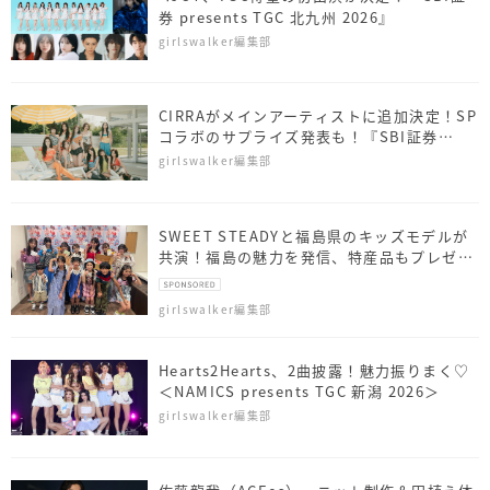
券 presents TGC 北九州 2026』
girlswalker編集部
CIRRAがメインアーティストに追加決定！SP
コラボのサプライズ発表も！『SBI証券
presents TGC 北九州 2026』
girlswalker編集部
SWEET STEADYと福島県のキッズモデルが
共演！福島の魅力を発信、特産品もプレゼン
ト
girlswalker編集部
Hearts2Hearts、2曲披露！魅力振りまく♡
＜NAMICS presents TGC 新潟 2026＞
girlswalker編集部