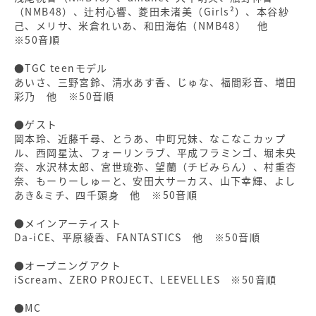
（NMB48）、辻村心響、菱田未渚美（Girls²）、本谷紗
己、メリサ、米倉れいあ、和田海佑（NMB48） 他
※50音順
●TGC teenモデル
あいさ、三野宮鈴、清水あす香、じゅな、福間彩音、増田
彩乃 他 ※50音順
●ゲスト
岡本玲、近藤千尋、とうあ、中町兄妹、なこなこカップ
ル、西岡星汰、フォーリンラブ、平成フラミンゴ、堀未央
奈、水沢林太郎、宮世琉弥、望蘭（チビみらん）、村重杏
奈、もーりーしゅーと、安田大サーカス、山下幸輝、よし
あき&ミチ、四千頭身 他 ※50音順
●メインアーティスト
Da-iCE、平原綾香、FANTASTICS 他 ※50音順
●オープニングアクト
iScream、ZERO PROJECT、LEEVELLES ※50音順
●MC