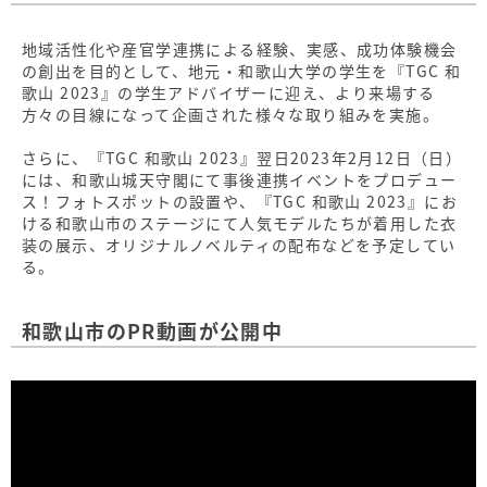
地域活性化や産官学連携による経験、実感、成功体験機会
の創出を目的として、地元・和歌山大学の学生を『TGC 和
歌山 2023』の学生アドバイザーに迎え、より来場する
方々の目線になって企画された様々な取り組みを実施。
さらに、『TGC 和歌山 2023』翌日2023年2月12日（日）
には、和歌山城天守閣にて事後連携イベントをプロデュー
ス！フォトスポットの設置や、『TGC 和歌山 2023』にお
ける和歌山市のステージにて人気モデルたちが着用した衣
装の展示、オリジナルノベルティの配布などを予定してい
る。
和歌山市のPR動画が公開中