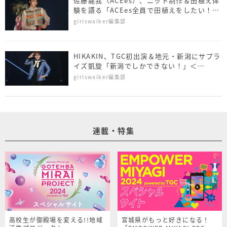
佐藤⿓我（ACEes）、ニット制作＆田植え体
験を語る「ACEes全員で田植えをしたい！」
＜NAMICS presents TGC 新潟 2026＞
girlswalker編集部
HIKAKIN、TGC初出演＆地元・新潟にサプラ
イズ凱旋「新潟でしかできない！」＜
NAMICS presents TGC 新潟 2026＞
girlswalker編集部
連載・特集
高校生が御殿場を変える!!地域
宮城県がもっと好きになる！