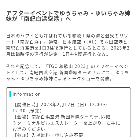
アフターイベントでゆうちゃみ・ゆいちゃみ姉
妹が「南紀白浜空港」へ
日本のハワイとも呼ばれている和歌山県の海と温泉のリゾ
ート「南紀白浜」。通常、日本航空（JAL）で羽田空港と
南紀白浜空港を1日3往復運行としているところ、2023年2
月は臨時便の運行が決定。1日4往復運行となる。
それを記念して、『TGC 和歌山 2023』のアフターイベン
トとして、南紀白浜空港 新国際線ターミナルにて、ゆうち
ゃみ・ゆいちゃみ姉妹によるトークショーを開催。
Information
【開催日時】2023年2月12日（日）12:00～
12:30（予定）
【会場】南紀白浜空港 新国際線ターミナル2階
※ターミナルビルエスカレーターを上がり、右手に
お進みください。
【参加】入場無料／申し込み不要