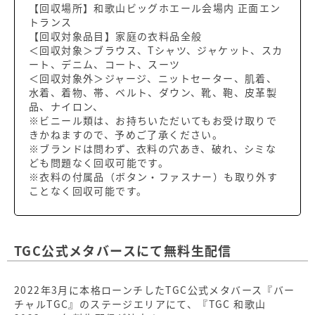
【回収場所】和歌山ビッグホエール会場内 正面エン
トランス
【回収対象品目】家庭の衣料品全般
＜回収対象＞ブラウス、Tシャツ、ジャケット、スカ
ート、デニム、コート、スーツ
＜回収対象外＞ジャージ、ニットセーター、肌着、
水着、着物、帯、ベルト、ダウン、靴、鞄、皮革製
品、ナイロン、
※ビニール類は、お持ちいただいてもお受け取りで
きかねますので、予めご了承ください。
※ブランドは問わず、衣料の穴あき、破れ、シミな
ども問題なく回収可能です。
※衣料の付属品（ボタン・ファスナー）も取り外す
ことなく回収可能です。
TGC公式メタバースにて無料生配信
2022年3月に本格ローンチしたTGC公式メタバース『バー
チャルTGC』のステージエリアにて、『TGC 和歌山