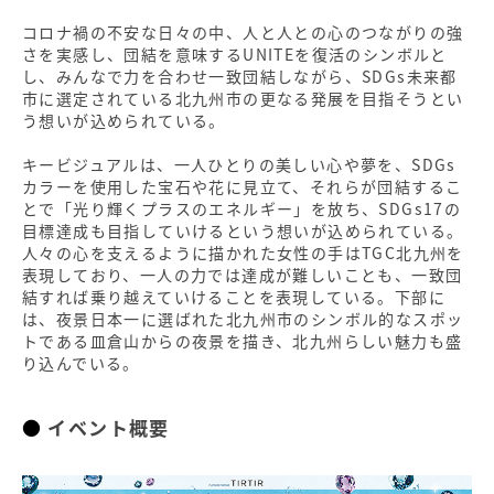
コロナ禍の不安な⽇々の中、⼈と⼈との⼼のつながりの強
さを実感し、団結を意味するUNITEを復活のシンボルと
し、みんなで⼒を合わせ⼀致団結しながら、SDGs未来都
市に選定されている北九州市の更なる発展を⽬指そうとい
う想いが込められている。
キービジュアルは、⼀⼈ひとりの美しい⼼や夢を、SDGs
カラーを使⽤した宝⽯や花に⾒⽴て、それらが団結するこ
とで「光り輝くプラスのエネルギー」を放ち、SDGs17の
⽬標達成も⽬指していけるという想いが込められている。
⼈々の⼼を⽀えるように描かれた⼥性の⼿はTGC北九州を
表現しており、⼀⼈の⼒では達成が難しいことも、⼀致団
結すれば乗り越えていけることを表現している。下部に
は、夜景⽇本⼀に選ばれた北九州市のシンボル的なスポッ
トである⽫倉⼭からの夜景を描き、北九州らしい魅⼒も盛
り込んでいる。
イベント概要