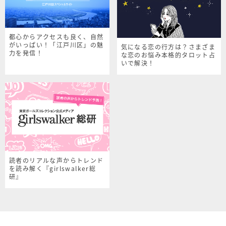
都心からアクセスも良く、自然
がいっぱい！「江戸川区」の魅
気になる恋の行方は？さまざま
力を発信！
な恋のお悩み本格的タロット占
いで解決！
読者のリアルな声からトレンド
を読み解く『girlswalker総
研』