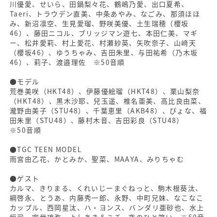
川優愛、せいら、田鍋梨々花、鶴嶋乃愛、出口夏希、
Taeri、トラウデン直美、中条あやみ、なごみ、那須ほほ
み、新沼凛空、生見愛瑠、野咲美優、土生瑞穂（櫻坂
46）、藤田ニコル、ブリッジマン遊七、本田仁美、マギ
ー、松井愛莉、村上愛花、村瀬紗英、矢吹奈子、山﨑天
（櫻坂46）、ゆうちゃみ、吉田朱里、与田祐希（乃木坂
46）、莉子、渡邉理佐 ※50音順
●モデル
荒巻美咲（HKT48）、伊藤優絵瑠（HKT48）、栗山梨奈
（HKT48）、黒木沙耶、兒玉遥、椎名亜美、高比良由菜、
瀧野由美子（STU48）、千葉恵里（AKB48）、ぴょな、福
田朱里（STU48）、藤村木音、吉田彩良（STU48）
※50音順
●TGC TEEN MODEL
雨宮由乙花、かとみか、聖菜、MAAYA、みりちゃむ
●ゲスト
カルマ、きりまる、くれいじーまぐねっと、駒木根葵汰、
綱啓永、とうあ、内藤秀一郎、永野、中町兄妹、なこなこ
カップル、西岡星汰、ハ・ヨンス、バンダリ亜砂也、水上
恒司、宮世琉弥、よしあき＆ミチ、夜のひと笑い ※50音