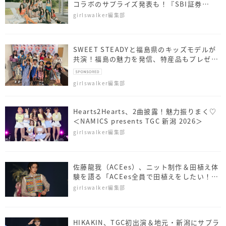
コラボのサプライズ発表も！『SBI証券
presents TGC 北九州 2026』
girlswalker編集部
SWEET STEADYと福島県のキッズモデルが
共演！福島の魅力を発信、特産品もプレゼン
ト
girlswalker編集部
Hearts2Hearts、2曲披露！魅力振りまく♡
＜NAMICS presents TGC 新潟 2026＞
girlswalker編集部
佐藤⿓我（ACEes）、ニット制作＆田植え体
験を語る「ACEes全員で田植えをしたい！」
＜NAMICS presents TGC 新潟 2026＞
girlswalker編集部
HIKAKIN、TGC初出演＆地元・新潟にサプラ