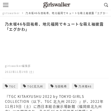
girlswalker
乃木坂46与田祐希、地元福岡でキュートな萌え袖披露「エグかわ」
乃木坂46与田祐希、地元福岡でキュートな萌え袖披露
「エグかわ」
girlswalker編集部
2022年11月19日 (土)
TGC
TGC北九州
与田祐希
乃木坂46
『TGC KITAKYUSHU 2022 by TOKYO GIRLS
COLLECTION（以下、TGC 北九州 2022）』が、2022年
11⽉19⽇（⼟）に⻄⽇本総合展⽰場新館（福岡県北九州