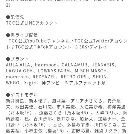
1）
●配信先
TGC公式LINEアカウント
●再ライブ配信
TGC公式YouTubeチャンネル / TGC公式Twitterアカウン
ト / TGC公式TikTokアカウント ※30分ディレイ
●ブラント
AULA AILA、badmood、CALNAMUR、JEANASIS、
LAGUA GEM、LOWRYS FARM、MISCH MASCH、
moment+、REDYAZEL、RETRO GIRL、SHEIN、
WEGO、X-girl、神ワンピ ※アルファベット順
●ゲストモデル
新井舞良、新木優子、嵐莉菜、アリアナさくら、安斉星
来、池田美優、石川恋、市川美織、入江美沙希、梅澤美波
（乃木坂46）、遠藤さくら（乃木坂46）、大峰ユリホ、岡
崎紗絵、楓、香川沙耶、景井ひな、加藤栞、加藤ナナ、金
川紗耶（乃木坂46）、香音、茅島みずき、川口ゆりな、工
藤美桜、小林由依（櫻坂46）、紺野彩夏、雑賀サクラ、新