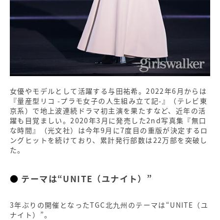
女優やモデルとして活躍する与田祐希。2022年6月からは
『量産型リコ -プラモ女子の人生組み立て記-』（テレビ東
京系）で地上波連続ドラマ初主演を果たすなど、近年の活
躍も目覚ましい。2020年3月に発売した2nd写真集『無口
な時間』（光文社）は今年9月に7度目の重版が決定するロ
ングヒットを続けており、累計発行部数は22万部を突破し
た。
テーマは“UNITE（ユナイト）”
3年ぶりの開催となったTGC北九州のテーマは“UNITE（ユ
ナイト）”。