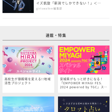
イズ凱旋「新潟でしかできない！」＜
NAMICS presents TGC 新潟 2026＞
girlswalker編集部
連載・特集
高校生が御殿場を変える!!地域
宮城県がもっと好きになる！
活性プロジェクト
「EMPOWER MIYAGI FES.
2024 powered by TGC」スペ
シャルサイト