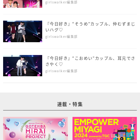
結！＜TGC teen ICHINOSEKI 2025＞
girlswalker編集部
『今日好き』“そうめ”カップル、仲むずまじ
いハグ♡
girlswalker編集部
『今日好き』“こおめい”カップル、耳元でさ
さやく♡
girlswalker編集部
連載・特集