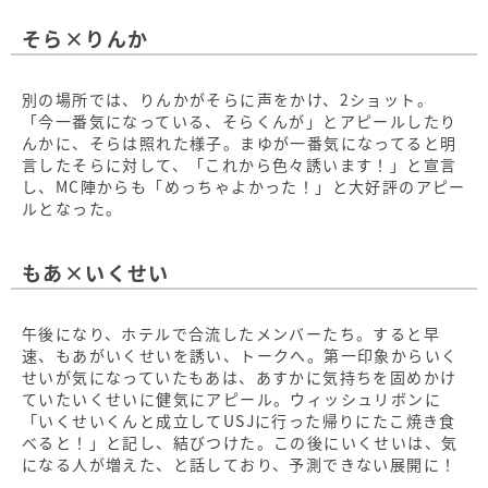
そら×りんか
別の場所では、りんかがそらに声をかけ、2ショット。
「今一番気になっている、そらくんが」とアピールしたり
んかに、そらは照れた様子。まゆが一番気になってると明
言したそらに対して、「これから色々誘います！」と宣言
し、MC陣からも「めっちゃよかった！」と大好評のアピー
ルとなった。
もあ×いくせい
午後になり、ホテルで合流したメンバーたち。すると早
速、もあがいくせいを誘い、トークへ。第一印象からいく
せいが気になっていたもあは、あすかに気持ちを固めかけ
ていたいくせいに健気にアピール。ウィッシュリボンに
「いくせいくんと成立してUSJに行った帰りにたこ焼き食
べると！」と記し、結びつけた。この後にいくせいは、気
になる人が増えた、と話しており、予測できない展開に！