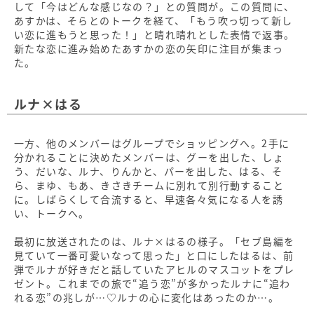
して「今はどんな感じなの？」との質問が。この質問に、
あすかは、そらとのトークを経て、「もう吹っ切って新し
い恋に進もうと思った！」と晴れ晴れとした表情で返事。
新たな恋に進み始めたあすかの恋の矢印に注目が集まっ
た。
ルナ×はる
一方、他のメンバーはグループでショッピングへ。2手に
分かれることに決めたメンバーは、グーを出した、しょ
う、だいな、ルナ、りんかと、パーを出した、はる、そ
ら、まゆ、もあ、きさきチームに別れて別行動すること
に。しばらくして合流すると、早速各々気になる人を誘
い、トークへ。
最初に放送されたのは、ルナ×はるの様子。「セブ島編を
見ていて一番可愛いなって思った」と口にしたはるは、前
弾でルナが好きだと話していたアヒルのマスコットをプレ
ゼント。これまでの旅で“追う恋”が多かったルナに“追わ
れる恋”の兆しが…♡ルナの心に変化はあったのか…。