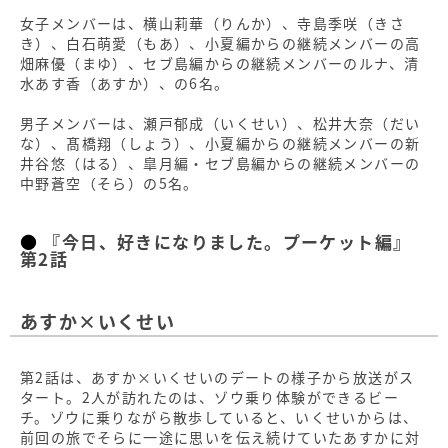
女子メンバーは、横山莉華（りんか）、寺島季咲（きさ
き）、白石萌愛（もあ）、小夏編からの継続メンバーの高
畑麻優（まゆ）、セブ島編からの継続メンバーのルナ、清
水あす香（あすか）、の6名。
男子メンバーは、瀬戸郁成（いくせい）、松井大奈（だい
な）、髙橋翔（しょう）、小夏編からの継続メンバーの新
井谷悠（はる）、皐月編・セブ島編からの継続メンバーの
中野蒼空（そら）の5名。
『今日、好きになりました。プーケット編』
第2話
あすか×いくせい
第2話は、あすか×いくせいのデートの様子から放送がス
タート。2人が訪れたのは、ゾウ乗り体験ができるビー
チ。ゾウに乗りながら散歩していると、いくせいからは、
前回の旅でそらに一途に思いを伝え続けていたあすかに対