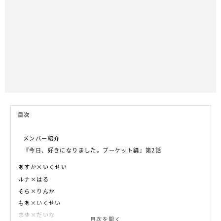
目次
メンバー紹介
『今日、好きになりました。プーケット編』第2話
あすか×いくせい
ルナ×はる
そら×りんか
もあ×いくせい
まゆ×だいな
目次を開く