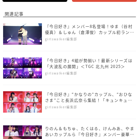
関連記事
『今日好き』メンバー8名登場！ゆま（谷村
優真）＆しゅん（倉澤俊）カップル初ランウ
ェイ＜SDGs推進 TGC しずおか 2026＞
girlswalker編集部
「今日好き」4組が勢揃い！最新シリーズは
「大波乱の展開」＜TGC 北九州 2025＞
girlswalker編集部
『今日好き』“かなりの”カップル、“おひな
さま”こと長浜広奈ら集結！「キュンキュン
保証します♡」＜TGC teen 2025 Summer
girlswalker編集部
＞
りのん＆もちゅ、たくはる、けんみあ、やま
あいカップルら『今日好き』メンバー豪華集