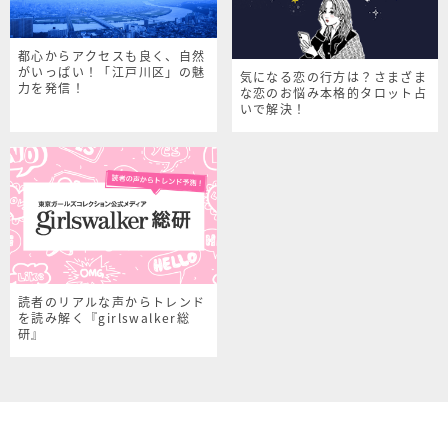
都心からアクセスも良く、自然
がいっぱい！「江戸川区」の魅
気になる恋の行方は？さまざま
力を発信！
な恋のお悩み本格的タロット占
いで解決！
読者のリアルな声からトレンド
を読み解く『girlswalker総
研』