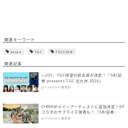
関連キーワード
aespa
TGC
TGC22AW
関連記事
≒JOY、TGC待望の初出演が決定！『SBI証
券 presents TGC 北九州 2026』
girlswalker編集部
CIRRAがメインアーティストに追加決定！SP
コラボのサプライズ発表も！『SBI証券
presents TGC 北九州 2026』
girlswalker編集部