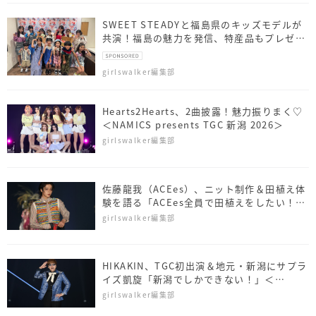
SWEET STEADYと福島県のキッズモデルが
共演！福島の魅力を発信、特産品もプレゼン
ト
girlswalker編集部
Hearts2Hearts、2曲披露！魅力振りまく♡
＜NAMICS presents TGC 新潟 2026＞
girlswalker編集部
佐藤⿓我（ACEes）、ニット制作＆田植え体
験を語る「ACEes全員で田植えをしたい！」
＜NAMICS presents TGC 新潟 2026＞
girlswalker編集部
HIKAKIN、TGC初出演＆地元・新潟にサプラ
イズ凱旋「新潟でしかできない！」＜
NAMICS presents TGC 新潟 2026＞
girlswalker編集部