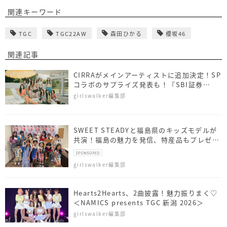
関連キーワード
TGC
TGC22AW
森田ひかる
櫻坂46
関連記事
CIRRAがメインアーティストに追加決定！SP
コラボのサプライズ発表も！『SBI証券
presents TGC 北九州 2026』
girlswalker編集部
SWEET STEADYと福島県のキッズモデルが
共演！福島の魅力を発信、特産品もプレゼン
ト
girlswalker編集部
Hearts2Hearts、2曲披露！魅力振りまく♡
＜NAMICS presents TGC 新潟 2026＞
girlswalker編集部