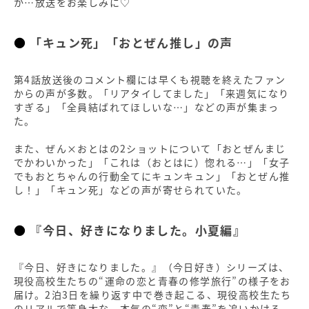
か…放送をお楽しみに♡
「キュン死」「おとぜん推し」の声
第4話放送後のコメント欄には早くも視聴を終えたファン
からの声が多数。「リアタイしてました」「来週気になり
すぎる」「全員結ばれてほしいな…」などの声が集まっ
た。
また、ぜん×おとはの2ショットについて「おとぜんまじ
でかわいかった」「これは（おとはに）惚れる…」「女子
でもおとちゃんの行動全てにキュンキュン」「おとぜん推
し！」「キュン死」などの声が寄せられていた。
『今日、好きになりました。小夏編』
『今日、好きになりました。』（今日好き）シリーズは、
現役高校生たちの“運命の恋と青春の修学旅行”の様子をお
届け。2泊3日を繰り返す中で巻き起こる、現役高校生たち
のリアルで等身大な、本気の“恋”と“青春”を追いかける、