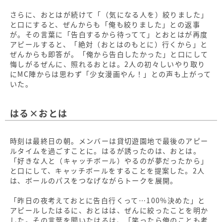
さらに、おとはが続けて「（気になる人を）絞りました」
と口にすると、ぜんからも「俺も絞りました」との返事
が。その言葉に「告白するから待ってて」とおとはが再度
アピールすると、「絶対（おとはのもとに）行くから」と
ぜんからも即答が。「俺から告白したかった」と口にして
悔しがるぜんに、照れるおとは。2人の初々しいやり取り
にMC陣からは思わず「少女漫画やん！」との声も上がって
いた。
はる×おとは
時刻は最終日の朝。メンバーは貸切遊園地で最後のアピー
ルタイムを過ごすことに。はるが誘ったのは、おとは。
「好きな人と（キャッチボール）やるのが夢だったから」
と口にして、キャッチボールをすることを提案した。2人
は、ボールのパスをつなげながらトークを展開。
「昨日の夜考えておとに告白行くって…100%決めた」と
アピールしたはるに、おとはは、ぜんに絞ったことを明か
した。その言葉を聞いたはるは、「笑ったら俺のことも考