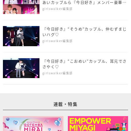
あいカップルら『今日好き』メンバー豪華集
結！＜TGC teen ICHINOSEKI 2025＞
girlswalker編集部
『今日好き』“そうめ”カップル、仲むずまじ
いハグ♡
girlswalker編集部
『今日好き』“こおめい”カップル、耳元でさ
さやく♡
girlswalker編集部
連載・特集