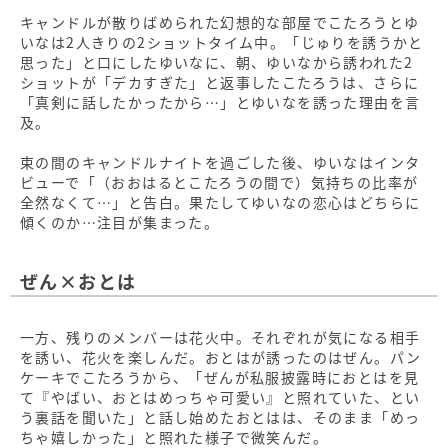
キャンドルが散りばめられた幻想的な部屋でこたろうとゆ
いなは2人きりの2ショットタイム中。「じゅりを誘うかと
思った」と口にしたゆいなに、朝、ゆいなから誘われた2
ショットが「デカすぎた」と返事したこたろうは、さらに
「真剣に話したかったから…」とゆいなを誘った理由を言
及。
束の間のキャンドルナイトを過ごした後、ゆいなはインタ
ビューで「（おおはるとこたろうの間で）気持ちの比率が
全然なくて…」と告白。果たしてゆいなの恋心はどちらに
傾くのか…注目が集まった。
ぜん×おとは
一方、残りのメンバーは花火中。それぞれが気になる相手
を誘い、花火を楽しんだ。おとはが誘ったのはぜん。パン
ケーキでこたろうから、「ぜんが私服披露時におとはを見
て『やばい、おとはめっちゃ可愛い』と照れていた、とい
う裏話を聞いた」と話し始めたおとはは、そのまま「めっ
ちゃ嬉しかった」と照れた様子で微笑んだ。