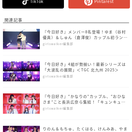
TikTok
Pintarest
関連記事
『今日好き』メンバー8名登場！ゆま（谷村
優真）＆しゅん（倉澤俊）カップル初ランウ
ェイ＜SDGs推進 TGC しずおか 2026＞
girlswalker編集部
「今日好き」4組が勢揃い！最新シリーズは
「大波乱の展開」＜TGC 北九州 2025＞
girlswalker編集部
『今日好き』“かなりの”カップル、“おひな
さま”こと長浜広奈ら集結！「キュンキュン
保証します♡」＜TGC teen 2025 Summer
girlswalker編集部
＞
りのん＆もちゅ、たくはる、けんみあ、やま