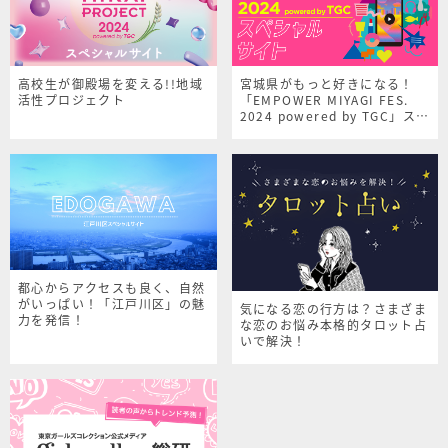
高校生が御殿場を変える!!地域
宮城県がもっと好きになる！
活性プロジェクト
「EMPOWER MIYAGI FES.
2024 powered by TGC」スペ
シャルサイト
都心からアクセスも良く、自然
がいっぱい！「江戸川区」の魅
気になる恋の行方は？さまざま
力を発信！
な恋のお悩み本格的タロット占
いで解決！