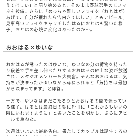
えてほしい」と語り始めると、そのまま野球選手のモノマ
ネを披露。さらに「めっちゃ難しいフライを（おとはが）
あげて、自分が獲れたら告白きてほしい」ともアピール。
見事高いフライをキャッチしたはるにおとはも驚いた様
子。おとはの心境に変化はあったのか…。
おおはる×ゆいな
おおはるが誘ったのはゆいな。ゆいなの分の荷物を持った
り段差で手を差し伸べたりするおおはるの紳士な姿が放送
され、スタジオメンバーも大興奮。そんなおおはるは、気
持ちが決まったかゆいなから尋ねられると「気持ちは最初
から決まってます」と即答。
一方で、ゆいなはまだこたろうとおおはるの間で迷ってい
る様子。はるとは最終日の朝に短冊に「これからもゆいの
隣にいれますように」と書いたことを明かし、さらにアピ
ールを重ねた。
次週はいよいよ最終告白。果たしてカップルは誕生するの