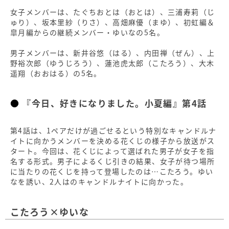
女子メンバーは、たぐちおとは（おとは）、三浦寿莉（じ
ゅり）、坂本里紗（りさ）、高畑麻優（まゆ）、初虹編＆
皐月編からの継続メンバー・ゆいなの5名。
男子メンバーは、新井谷悠（はる）、内田禅（ぜん）、上
野裕次郎（ゆうじろう）、蓮池虎太郎（こたろう）、大木
遥翔（おおはる）の5名。
『今日、好きになりました。小夏編』第4話
第4話は、1ペアだけが過ごせるという特別なキャンドルナ
イトに向かうメンバーを決める花くじの様子から放送がス
タート。今回は、花くじによって選ばれた男子が女子を指
名する形式。男子によるくじ引きの結果、女子が待つ場所
に当たりの花くじを持って登場したのは…こたろう。ゆい
なを誘い、2人はのキャンドルナイトに向かった。
こたろう×ゆいな