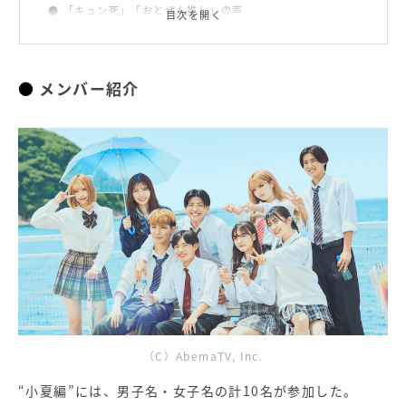
「キュン死」「おとぜん推し」の声
目次を開く
『今日、好きになりました。小夏編』
メンバー紹介
（C）AbemaTV, Inc.
“小夏編”には、男子名・女子名の計10名が参加した。