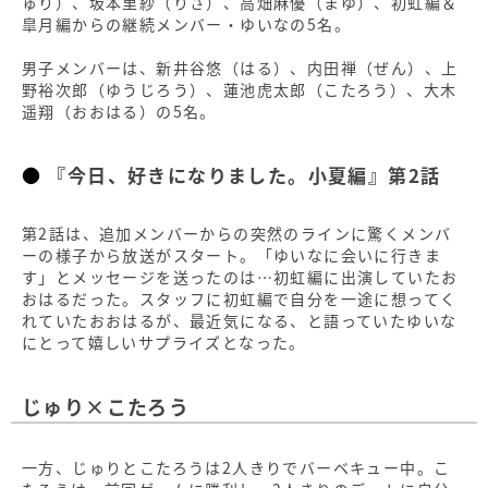
ゅり）、坂本里紗（りさ）、高畑麻優（まゆ）、初虹編＆
皐月編からの継続メンバー・ゆいなの5名。
男子メンバーは、新井谷悠（はる）、内田禅（ぜん）、上
野裕次郎（ゆうじろう）、蓮池虎太郎（こたろう）、大木
遥翔（おおはる）の5名。
『今日、好きになりました。小夏編』第2話
第2話は、追加メンバーからの突然のラインに驚くメンバ
ーの様子から放送がスタート。「ゆいなに会いに行きま
す」とメッセージを送ったのは…初虹編に出演していたお
おはるだった。スタッフに初虹編で自分を一途に想ってく
れていたおおはるが、最近気になる、と語っていたゆいな
にとって嬉しいサプライズとなった。
じゅり×こたろう
一方、じゅりとこたろうは2人きりでバーベキュー中。こ