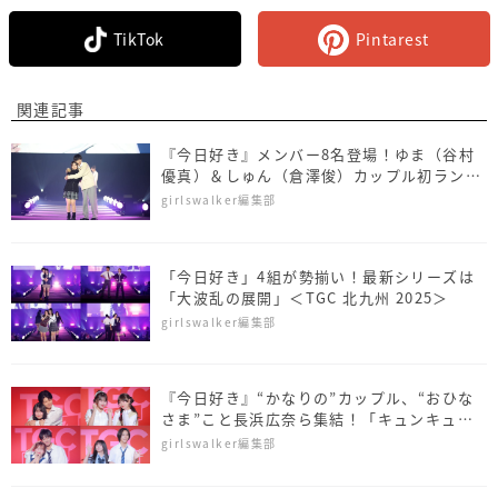
TikTok
Pintarest
関連記事
『今日好き』メンバー8名登場！ゆま（谷村
優真）＆しゅん（倉澤俊）カップル初ランウ
ェイ＜SDGs推進 TGC しずおか 2026＞
girlswalker編集部
「今日好き」4組が勢揃い！最新シリーズは
「大波乱の展開」＜TGC 北九州 2025＞
girlswalker編集部
『今日好き』“かなりの”カップル、“おひな
さま”こと長浜広奈ら集結！「キュンキュン
保証します♡」＜TGC teen 2025 Summer
girlswalker編集部
＞