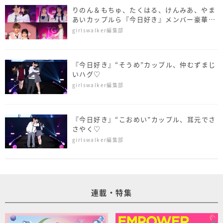
りのん＆もちゅ、たくはる、けんみあ、やま
あいカップルら『今日好き』メンバー豪華集
結！＜TGC teen ICHINOSEKI 2025＞
girlswalker編集部
『今日好き』“そうめ”カップル、仲むずまじ
いハグ♡
girlswalker編集部
『今日好き』“こおめい”カップル、耳元でさ
さやく♡
girlswalker編集部
連載・特集