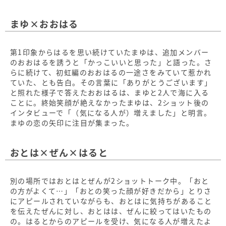
まゆ×おおはる
第1印象からはるを思い続けていたまゆは、追加メンバー
のおおはるを誘うと「かっこいいと思った」と語った。さ
らに続けて、初虹編のおおはるの一途さをみていて惹かれ
ていた、とも告白。その言葉に「ありがとうございます」
と照れた様子で答えたおおはるは、まゆと2人で海に入る
ことに。終始笑顔が絶えなかったまゆは、2ショット後の
インタビューで「（気になる人が）増えました」と明言。
まゆの恋の矢印に注目が集まった。
おとは×ぜん×はると
別の場所ではおとはとぜんが2ショットトーク中。「おと
の方がよくて…」「おとの笑った顔が好きだから」とりさ
にアピールされていながらも、おとはに気持ちがあること
を伝えたぜんに対し、おとはは、ぜんに絞ってはいたもの
の。はるとからのアピールを受け、気になる人が増えたよ