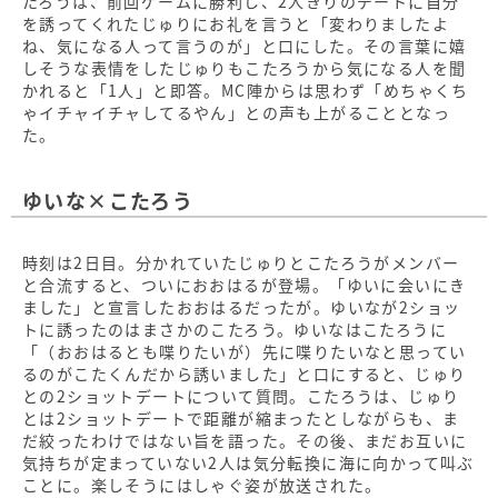
たろうは、前回ゲームに勝利し、2人きりのデートに自分
を誘ってくれたじゅりにお礼を言うと「変わりましたよ
ね、気になる人って言うのが」と口にした。その言葉に嬉
しそうな表情をしたじゅりもこたろうから気になる人を聞
かれると「1人」と即答。MC陣からは思わず「めちゃくち
ゃイチャイチャしてるやん」との声も上がることとなっ
た。
ゆいな×こたろう
時刻は2日目。分かれていたじゅりとこたろうがメンバー
と合流すると、ついにおおはるが登場。「ゆいに会いにき
ました」と宣言したおおはるだったが。ゆいなが2ショッ
トに誘ったのはまさかのこたろう。ゆいなはこたろうに
「（おおはるとも喋りたいが）先に喋りたいなと思ってい
るのがこたくんだから誘いました」と口にすると、じゅり
との2ショットデートについて質問。こたろうは、じゅり
とは2ショットデートで距離が縮まったとしながらも、ま
だ絞ったわけではない旨を語った。その後、まだお互いに
気持ちが定まっていない2人は気分転換に海に向かって叫ぶ
ことに。楽しそうにはしゃぐ姿が放送された。