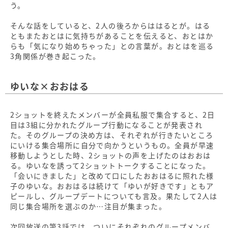
う。
そんな話をしていると、2人の後ろからははるとが。はる
ともまたおとはに気持ちがあることを伝えると、おとはか
らも「気になり始めちゃった」との言葉が。おとはを巡る
3角関係が巻き起こった。
ゆいな×おおはる
2ショットを終えたメンバーが全員私服で集合すると、2日
目は3組に分かれたグループ行動になることが発表され
た。そのグループの決め方は、それぞれが行きたいところ
にいける集合場所に自分で向かうというもの。全員が早速
移動しようとした時、2ショットの声を上げたのはおおは
る。ゆいなを誘って2ショットトークすることになった。
「会いにきました」と改めて口にしたおおはるに照れた様
子のゆいな。おおはるは続けて「ゆいが好きです」ともア
ピールし、グループデートについても言及。果たして2人は
同じ集合場所を選ぶのか…注目が集まった。
次回放送の第3話では、ついにそれぞれのグループメンバ