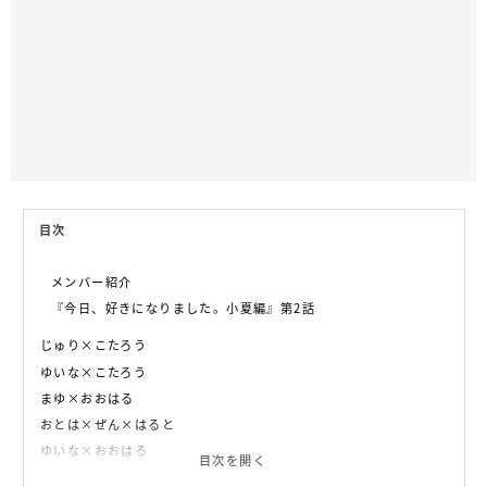
目次
メンバー紹介
『今日、好きになりました。小夏編』第2話
じゅり×こたろう
ゆいな×こたろう
まゆ×おおはる
おとは×ぜん×はると
ゆいな×おおはる
目次を開く
「おおはる最強」「めっちゃキュンキュン」の声