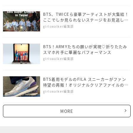
BTS、TWICEら豪華アーティストが大集結！
ここでしか見られないステージをお見逃しな
く
girlswalker編集部
BTS！ARMYたちの願いが実現♡折りたたみ
スマホ片手に華麗なパフォーマンス
girlswalker編集部
BTS着用モデルのFILA スニーカーがファン
待望の再販！オリジナルクリアファイルのノ
ベルティーも♡
girlswalker編集部
MORE