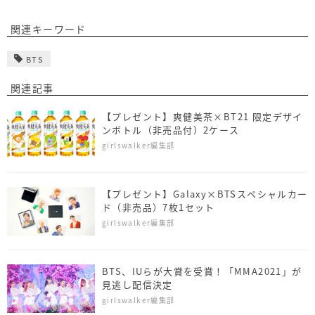
関連キーワード
BTS
関連記事
【プレゼント】爽健美茶×BT21 限定デザイ
ンボトル（非売品付）2ケース
girlswalker編集部
【プレゼント】Galaxy×BTSスペシャルカー
ド（非売品）7枚1セット
girlswalker編集部
BTS、IUらが大賞を受賞！「MMA2021」が
見逃し配信決定
girlswalker編集部