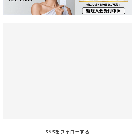
SNSをフォローする