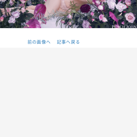
前の画像へ
記事へ戻る