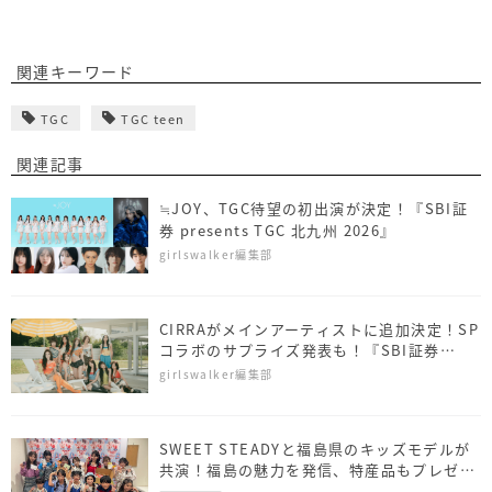
関連キーワード
TGC
TGC teen
関連記事
≒JOY、TGC待望の初出演が決定！『SBI証
券 presents TGC 北九州 2026』
girlswalker編集部
CIRRAがメインアーティストに追加決定！SP
コラボのサプライズ発表も！『SBI証券
presents TGC 北九州 2026』
girlswalker編集部
SWEET STEADYと福島県のキッズモデルが
共演！福島の魅力を発信、特産品もプレゼン
ト