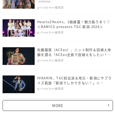
girlswalker編集部
Hearts2Hearts、2曲披露！魅力振りまく♡
＜NAMICS presents TGC 新潟 2026＞
girlswalker編集部
佐藤⿓我（ACEes）、ニット制作＆田植え体
験を語る「ACEes全員で田植えをしたい！」
＜NAMICS presents TGC 新潟 2026＞
girlswalker編集部
HIKAKIN、TGC初出演＆地元・新潟にサプラ
イズ凱旋「新潟でしかできない！」＜
NAMICS presents TGC 新潟 2026＞
girlswalker編集部
MORE