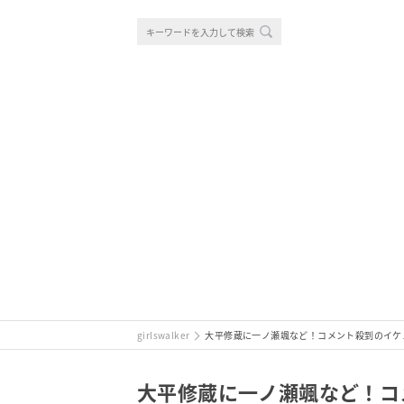
girlswalker
大平修蔵に一ノ瀬颯など！コメント殺到のイケメンま
大平修蔵に一ノ瀬颯など！コメ