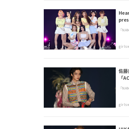
He
pre
『NAMI
girl
佐藤
「A
TGC
『NAMI
girl