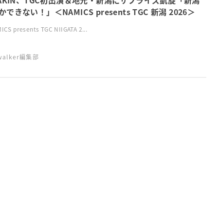
KAKIN、TGC初出演＆地元・新潟にサプライズ凱旋「新潟
できない！」＜NAMICS presents TGC 新潟 2026＞
CS presents TGC NIIGATA 2...
swalker編集部