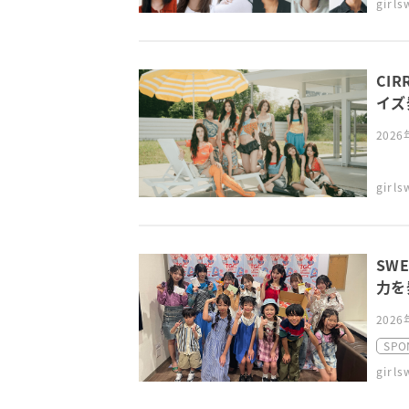
girl
CI
イズ発
202
girl
SW
力を
2026
SPO
girl