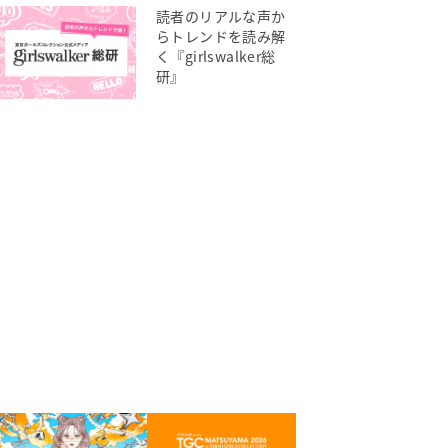
読者のリアルな声か
らトレンドを読み解
く『girlswalker総
研』