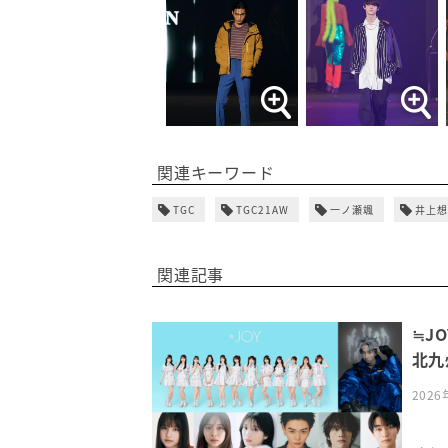
関連キーワード
TGC
TGC21AW
一ノ瀬颯
井上想
関連記事
≒J
北九州
202