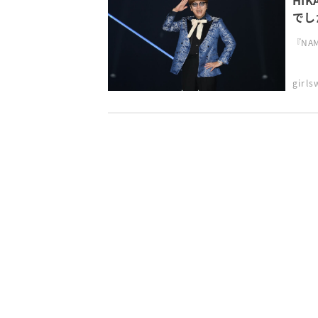
HI
でしか
『NAMI
girl