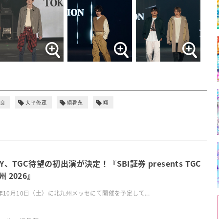
良
大平修蔵
綱啓永
翔
OY、TGC待望の初出演が決定！『SBI証券 presents TGC
 2026』
6年10月10日（土）に北九州メッセにて開催を予定して...