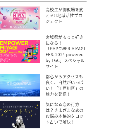
高校生が御殿場を変
える!!地域活性プロ
ジェクト
宮城県がもっと好き
になる！
「EMPOWER MIYAGI
FES. 2024 powered
by TGC」スペシャル
サイト
都心からアクセスも
良く、自然がいっぱ
い！「江戸川区」の
魅力を発信！
気になる恋の行方
は？さまざまな恋の
お悩み本格的タロッ
ト占いで解決！