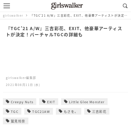
girlswalker
『TGC’21 A/W』三吉彩花、EXIT、他豪華アーティストが決定！バーチャルTGCの詳細も
『TGC’21 A/W』三吉彩花、EXIT、他豪華アーティス
トが決定！バーチャルTGCの詳細も
girlswalker編集部
2021年08月11日 (水)
Creepy Nuts
EXIT
Little Glee Monster
TGC
TGC21AW
もさを。
三吉彩花
鷲見玲奈