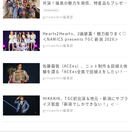
共演！福島の魅力を発信、特産品もプレゼン
ト
girlswalker編集部
Hearts2Hearts、2曲披露！魅力振りまく♡
＜NAMICS presents TGC 新潟 2026＞
girlswalker編集部
佐藤⿓我（ACEes）、ニット制作＆田植え体
験を語る「ACEes全員で田植えをしたい！」
＜NAMICS presents TGC 新潟 2026＞
girlswalker編集部
HIKAKIN、TGC初出演＆地元・新潟にサプラ
イズ凱旋「新潟でしかできない！」＜
NAMICS presents TGC 新潟 2026＞
girlswalker編集部