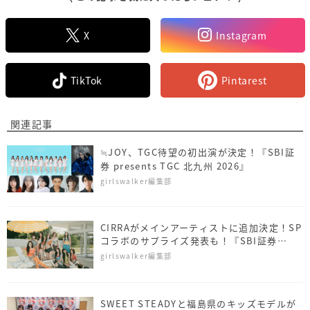
X
Instagram
TikTok
Pintarest
関連記事
≒JOY、TGC待望の初出演が決定！『SBI証
券 presents TGC 北九州 2026』
girlswalker編集部
CIRRAがメインアーティストに追加決定！SP
コラボのサプライズ発表も！『SBI証券
presents TGC 北九州 2026』
girlswalker編集部
SWEET STEADYと福島県のキッズモデルが