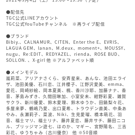
●配信先
TGC公式LINEアカウント
TGC公式YouTubeチャンネル ※再ライブ配信
●ブランド
Bibiy.、CALNAMUR、CITEN、Enter the E、EVRIS、
LAGUA GEM、lanan、M.deux、moment+、MOUSSY、
nugu、Re:EDIT、REDYAZEL、rienda、ROSE BUD、
SOLLON. 、X-girl 他 ※アルファベット順
●メインモデル
嵐莉菜、アリアナさくら、安斉星来、あんな、池田エライ
ザ、池田美優、石川恋、江井櫻子、江野沢愛美、emma、
愛花、岡崎紗絵、岡本夏美、楓、香川沙耶、加藤ナナ、香
音、茅島みずき、久間田琳加、小室安未、紺野彩夏、雑賀
サクラ、新川優愛、鈴木愛理、鈴木ゆうか、田鍋梨々花、
多屋来夢、鶴嶋乃愛、出口夏希、トラウデン直美、中条あ
やみ、永瀬莉子、菜波、Niki、生見愛瑠、橋本萌花、羽
音、福士マリ、福士リナ、藤井夏恋、藤井サチ、藤田ニコ
ル、ブリッジマン遊七、ほのか、マギー、宮野陽名、三吉
彩花、ゆうちゃみ（古川優奈） 他 ※50音順