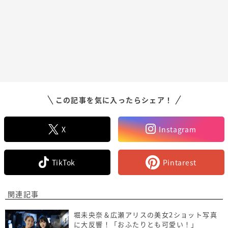
この記事を気に入ったらシェア！
X
Instagram
TikTok
Pintarest
関連記事
堀未央奈＆広瀬アリスの美女2ショット写真
に大反響！「おふたりとも可愛い！」