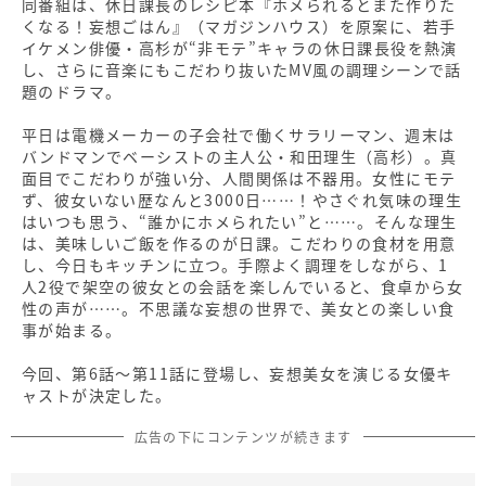
同番組は、休日課長のレシピ本『ホメられるとまた作りた
くなる！妄想ごはん』（マガジンハウス）を原案に、若手
イケメン俳優・高杉が“非モテ”キャラの休日課長役を熱演
し、さらに音楽にもこだわり抜いたMV風の調理シーンで話
題のドラマ。
平日は電機メーカーの子会社で働くサラリーマン、週末は
バンドマンでベーシストの主人公・和田理生（高杉）。真
面目でこだわりが強い分、人間関係は不器用。女性にモテ
ず、彼女いない歴なんと3000日……！やさぐれ気味の理生
はいつも思う、“誰かにホメられたい”と……。そんな理生
は、美味しいご飯を作るのが日課。こだわりの食材を用意
し、今日もキッチンに立つ。手際よく調理をしながら、1
人2役で架空の彼女との会話を楽しんでいると、食卓から女
性の声が……。不思議な妄想の世界で、美女との楽しい食
事が始まる。
今回、第6話～第11話に登場し、妄想美女を演じる女優キ
ャストが決定した。
広告の下にコンテンツが続きます