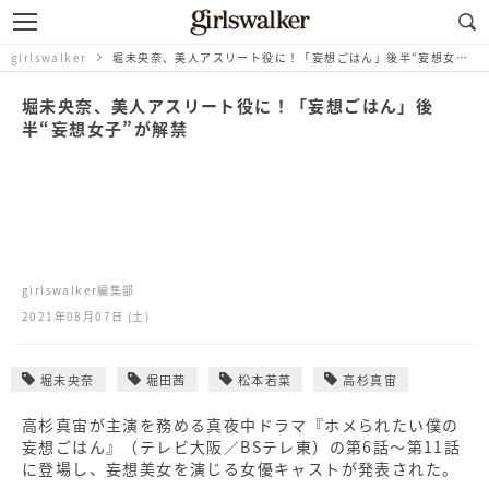
girlswalker
堀未央奈、美人アスリート役に！「妄想ごはん」後半“妄想女子”が解禁
堀未央奈、美人アスリート役に！「妄想ごはん」後
半“妄想女子”が解禁
girlswalker編集部
2021年08月07日 (土)
堀未央奈
堀田茜
松本若菜
高杉真宙
高杉真宙が主演を務める真夜中ドラマ『ホメられたい僕の
妄想ごはん』（テレビ大阪／BSテレ東）の第6話～第11話
に登場し、妄想美女を演じる女優キャストが発表された。