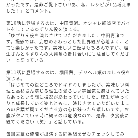
かったです。是非ご覧下さい!!あ、私、レシピが1品増えま
した！」とコメント。
第10話に登場するのは、中田青渚。オシャレ雑貨店でバイ
トをしているゆずりん役を演じる。
「ゆずりん役を演じさせていただきました、中田青渚で
す。撮影では、妄想のふわっとした世界観が心地よく、と
ても楽しかったです。美味しいご飯はもちろんですが、理
生さんとゆずりんの大興奮の掛け合いにも注目してくださ
い」と語っている。
第11話に登場するのは、堀田茜。デリヘル嬢のましろ役を
演じる。
「はじめての役どころでドキドキしましたが、美味しい料
理と高杉さん演じる理生の愛らしい雰囲気に癒されていた
らあっという間に撮影が終わっていました。理生がゆっく
りと成長していく姿とともに、演じさせていただいたまし
ろの言葉が観てくださる方の心に残ったら嬉しいです。お
腹が空いている時に観るのは危険なので、是非、夕食後に
観てください（笑）」と話している。
毎回豪華女優陣が出演する同番組をぜひチェックしてみ