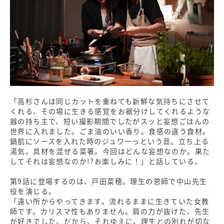
「高杉さんは同じカットを重ねても新鮮な気持ちにさせて
くれる、その場に生きる感覚をお裾分けしてくれるような
器の持ち主で、短い撮影期間でしたがスッと妄想ごはんの
世界に入れました。ごま油のいい香り。食感の違う食材。
鍋肌にソースを入れた時のジュワーっという音。立ち上る
湯気。具材を混ぜる菜箸。今回はどんな妄想なのか。果た
してそれは妄想なのか!?お楽しみに！」と話している。
第9話に登場するのは、戸田菜穂。理生の恩師で中山先生
役を演じる。
「遠い所からやってきます。流れるままに生きていた女教
師です。カリスマ性もありません。肩の力が抜けた、先生
が好きでした。だから、それゆえに、理生との別れが切な