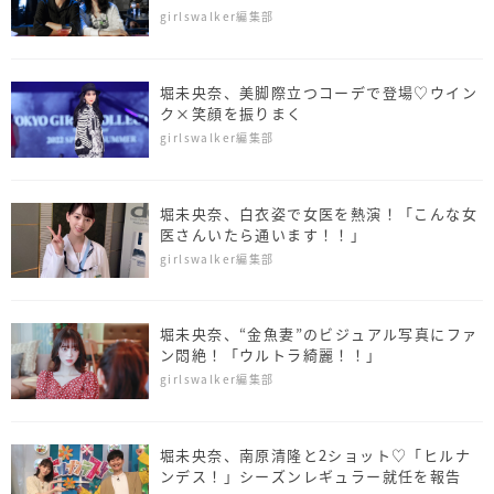
girlswalker編集部
堀未央奈、美脚際立つコーデで登場♡ウイン
ク×笑顔を振りまく
girlswalker編集部
堀未央奈、白衣姿で女医を熱演！「こんな女
医さんいたら通います！！」
girlswalker編集部
堀未央奈、“金魚妻”のビジュアル写真にファ
ン悶絶！「ウルトラ綺麗！！」
girlswalker編集部
堀未央奈、南原清隆と2ショット♡「ヒルナ
ンデス！」シーズンレギュラー就任を報告