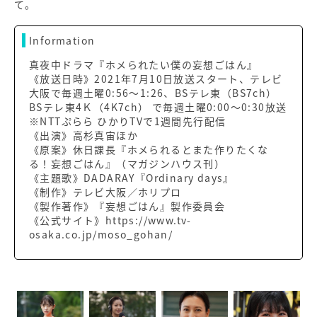
て。
Information
真夜中ドラマ『ホメられたい僕の妄想ごはん』
《放送日時》2021年7月10日放送スタート、テレビ
大阪で毎週土曜0:56～1:26、BSテレ東（BS7ch）
BSテレ東4Ｋ（4K7ch） で毎週土曜0:00～0:30放送
※NTTぷらら ひかりTVで1週間先行配信
《出演》高杉真宙ほか
《原案》休日課長『ホメられるとまた作りたくな
る！妄想ごはん』（マガジンハウス刊）
《主題歌》DADARAY『Ordinary days』
《制作》テレビ大阪／ホリプロ
《製作著作》『妄想ごはん』製作委員会
《公式サイト》https://www.tv-
osaka.co.jp/moso_gohan/