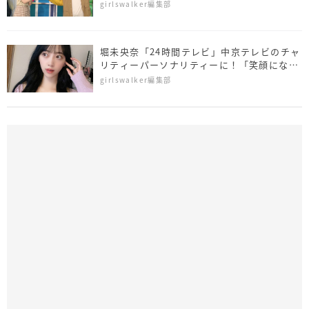
girlswalker編集部
堀未央奈「24時間テレビ」中京テレビのチャ
リティーパーソナリティーに！「笑顔になっ
ていただけるよう…」
girlswalker編集部