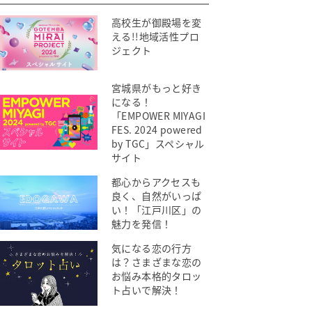
高校生が御殿場を変
える!!地域活性プロ
ジェクト
宮城県がもっと好き
になる！
「EMPOWER MIYAGI
FES. 2024 powered
by TGC」スペシャル
サイト
都心からアクセスも
良く、自然がいっぱ
い！「江戸川区」の
魅力を発信！
気になる恋の行方
は？さまざまな恋の
お悩み本格的タロッ
ト占いで解決！