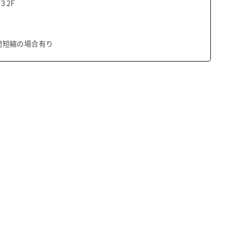
３2F
間短縮の場合有り