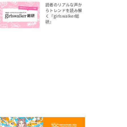
読者のリアルな声か
らトレンドを読み解
く『girlswalker総
研』