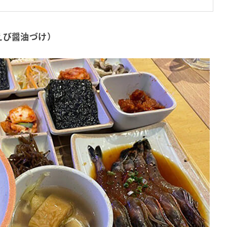
えび醤油づけ）