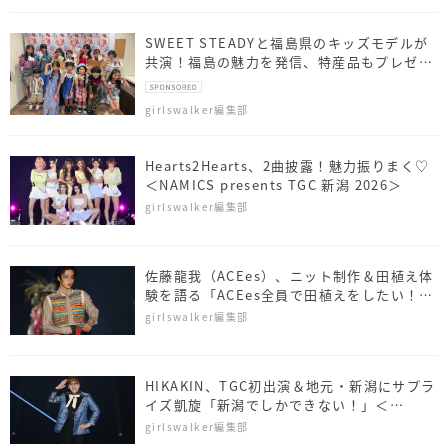
SWEET STEADYと福島県のキッズモデルが
共演！福島の魅力を発信、特産品もプレゼン
ト
girlswalker編集部
Hearts2Hearts、2曲披露！魅力振りまく♡
＜NAMICS presents TGC 新潟 2026＞
girlswalker編集部
佐藤⿓我（ACEes）、ニット制作＆田植え体
験を語る「ACEes全員で田植えをしたい！」
＜NAMICS presents TGC 新潟 2026＞
girlswalker編集部
HIKAKIN、TGC初出演＆地元・新潟にサプラ
イズ凱旋「新潟でしかできない！」＜
NAMICS presents TGC 新潟 2026＞
girlswalker編集部