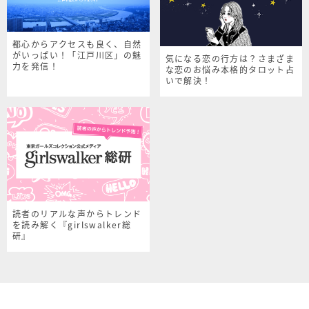
都心からアクセスも良く、自然
がいっぱい！「江戸川区」の魅
気になる恋の行方は？さまざま
力を発信！
な恋のお悩み本格的タロット占
いで解決！
読者のリアルな声からトレンド
を読み解く『girlswalker総
研』