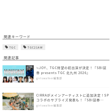
関連キーワード
TGC
TGC21AW
関連記事
≒JOY、TGC待望の初出演が決定！『SBI証
券 presents TGC 北九州 2026』
girlswalker編集部
CIRRAがメインアーティストに追加決定！SP
コラボのサプライズ発表も！『SBI証券
presents TGC 北九州 2026』
girlswalker編集部