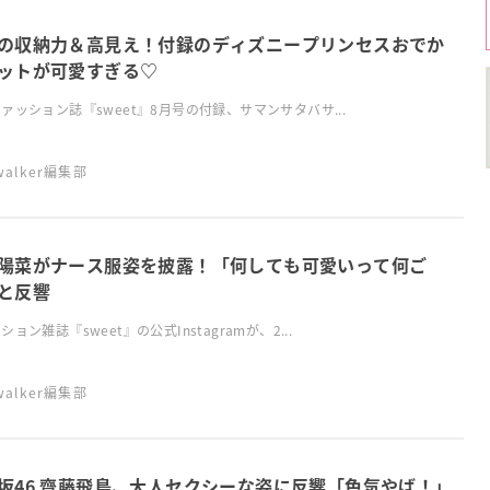
の収納力＆高見え！付録のディズニープリンセスおでか
ットが可愛すぎる♡
ァッション誌『sweet』8月号の付録、サマンサタバサ...
swalker編集部
陽菜がナース服姿を披露！「何しても可愛いって何ご
と反響
ション雑誌『sweet』の公式Instagramが、2...
swalker編集部
坂46 齋藤飛鳥、大人セクシーな姿に反響「色気やば！」