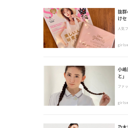
抜群
けセ
人気フ
girl
小嶋
と」
ファッ
girl
乃木