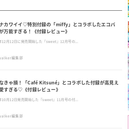
ナカワイイ♡特別付録の「miffy」とコラボしたエコバ
が万能すぎる！《付録レビュー》
1年12月12日に発売開始した『sweet』12月号の...
swalker編集部
なきゃ損！「Café Kitsuné」とコラボした付録が高見え
愛すぎる♡《付録レビュー》
1年10月12日発売開始した『sweet』11月号の付...
swalker編集部