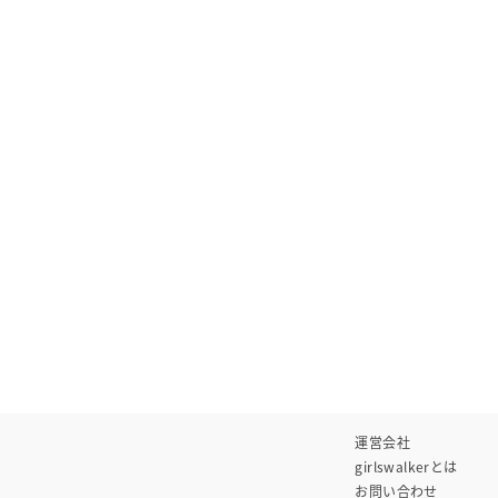
運営会社
girlswalkerとは
お問い合わせ