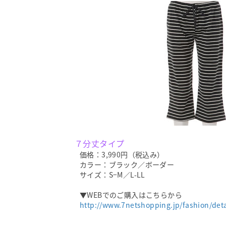
７分丈タイプ
価格：3,990円（税込み）
カラー：ブラック／ボーダー
サイズ：S−M／L-LL
▼WEBでのご購入はこちらから
http://www.7netshopping.jp/fashion/det