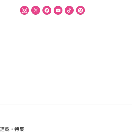
連載・特集