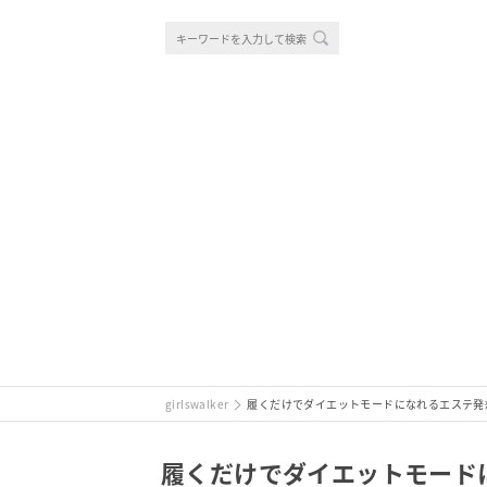
girlswalker
履くだけでダイエットモードになれるエステ発
履くだけでダイエットモード