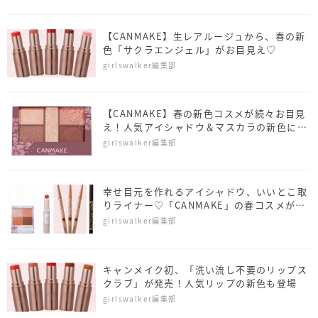
【CANMAKE】生レアルージュから、春の新
色「サクラエンジェル」がお目見え♡
girlswalker編集部
【CANMAKE】春の新色コスメが続々お目見
え！人気アイシャドウ＆マスカラの新色にネ
イルの春限定色も
girlswalker編集部
幸せ目元を作れるアイシャドウ、いいとこ取
りライナー♡「CANMAKE」の春コスメが使
える
girlswalker編集部
キャンメイク初、「洗い流し不要のリップス
クラブ」が発売！人気リップの新色も登場
girlswalker編集部