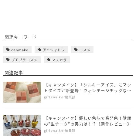
関連キーワード
canmake
アイシャドウ
コスメ
プチプラコスメ
マスカラ
関連記事
【キャンメイク】「シルキーアイズ」にマッ
トタイプが新登場！ヴィンテージチックな花
柄モチーフにも注目♡
girlswalker編集部
【キャンメイク】優しい色味で高発色！話題
の”生チーク”の実力は！？《新作レビュー》
girlswalker編集部