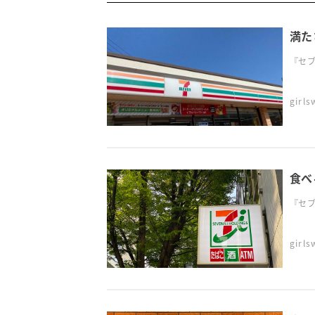
満た
『セブ
girl
食べ
『セブ
girl