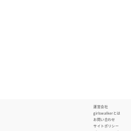
運営会社
girlswalkerとは
お問い合わせ
サイトポリシー