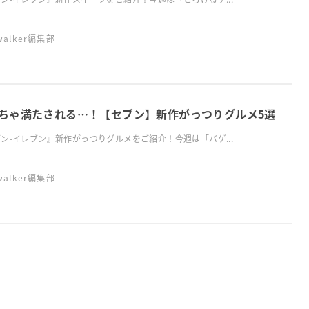
swalker編集部
ちゃ満たされる…！【セブン】新作がっつりグルメ5選
ン-イレブン』新作がっつりグルメをご紹介！今週は「バゲ...
swalker編集部