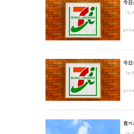
今日
『セブ
girl
今日
『セブ
girl
食べ
『セブ