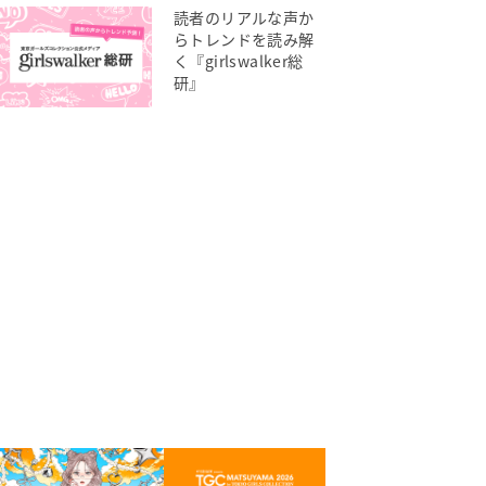
読者のリアルな声か
らトレンドを読み解
く『girlswalker総
研』