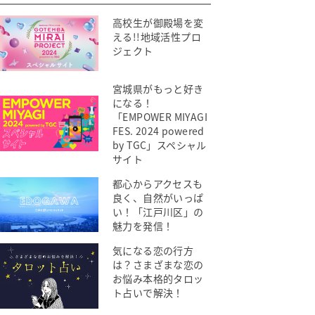
高校生が御殿場を変
える!!地域活性プロ
ジェクト
宮城県がもっと好き
になる！
「EMPOWER MIYAGI
FES. 2024 powered
by TGC」スペシャル
サイト
都心からアクセスも
良く、自然がいっぱ
い！「江戸川区」の
魅力を発信！
気になる恋の行方
は？さまざまな恋の
お悩み本格的タロッ
ト占いで解決！