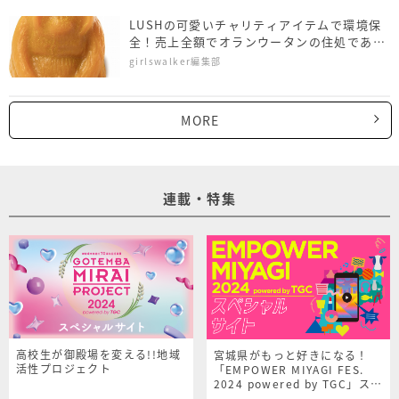
LUSHの可愛いチャリティアイテムで環境保
全！売上全額でオランウータンの住処である
森林を再生
girlswalker編集部
MORE
連載・特集
高校生が御殿場を変える!!地域
宮城県がもっと好きになる！
活性プロジェクト
「EMPOWER MIYAGI FES.
2024 powered by TGC」スペ
シャルサイト