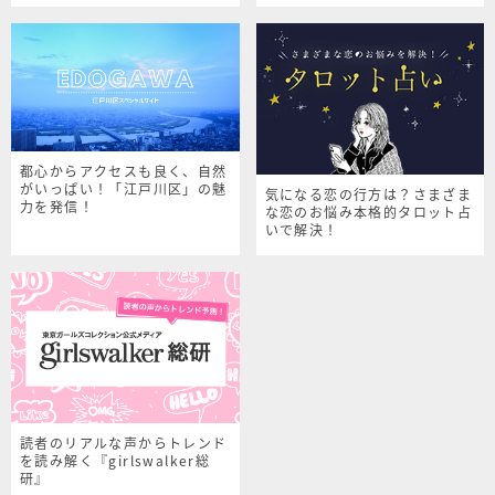
都心からアクセスも良く、自然
がいっぱい！「江戸川区」の魅
気になる恋の行方は？さまざま
力を発信！
な恋のお悩み本格的タロット占
いで解決！
読者のリアルな声からトレンド
を読み解く『girlswalker総
研』