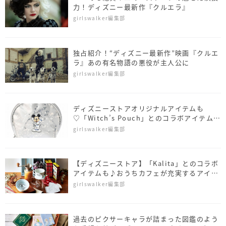
力！ディズニー最新作『クルエラ』
girlswalker編集部
独占紹介！“ディズニー最新作”映画『クルエ
ラ』あの有名物語の悪役が主人公に
girlswalker編集部
ディズニーストアオリジナルアイテムも
♡「Witch’s Pouch」とのコラボアイテムは
要チェック
girlswalker編集部
【ディズニーストア】「Kalita」とのコラボ
アイテムも♪おうちカフェが充実するアイテ
ムがずらり
girlswalker編集部
過去のピクサーキャラが詰まった図鑑のよう