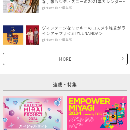
な手帳も♡ディズニーの2021年カレンダー＆
手帳が可愛い
girlswalker編集部
ヴィンテージなミッキーのコスメや雑貨がラ
インアップ♪＜STYLENANDA＞
girlswalker編集部
MORE
連載・特集