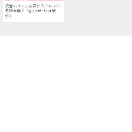
読者のリアルな声からトレンド
を読み解く『girlswalker総
研』