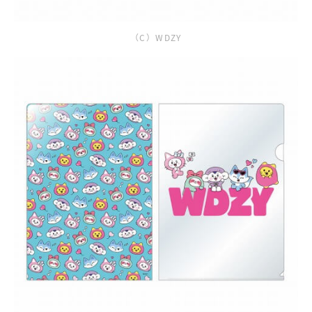
（C）WDZY