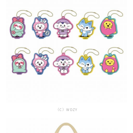
（C）WDZY