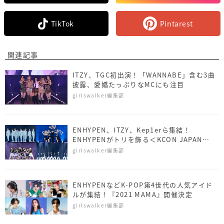
TikTok
Pintarest
関連記事
ITZY、TGC初出演！「WANNABE」含む3曲
披露、愛嬌たっぷりなMCにも注目
girlswalker編集部
ENHYPEN、ITZY、Kep1erら集結！
ENHYPENがトリを飾る＜KCON JAPAN
2023 3日目＞
girlswalker編集部
ENHYPENなどK-POP第4世代の人気アイド
ルが集結！『2021 MAMA』開催決定
girlswalker編集部