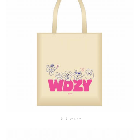
（C）WDZY