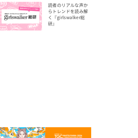
読者のリアルな声か
らトレンドを読み解
く『girlswalker総
研』