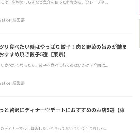
には、名物のしらすなど魚介を使った軽食から、クレープや...
swalker編集部
ツリ食べたい時はやっぱり餃子！肉と野菜の旨みが詰ま
おすすめ焼き餃子5選【東京】
リ食べたくなったら、餃子を食べに行くのはいかが？今回は...
swalker編集部
っと贅沢にディナー♡デートにおすすめのお店5選【東
のディナーで少し贅沢したいときってない？♡今回はおしゃ...