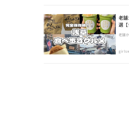
老舗
選【
老舗か
girl