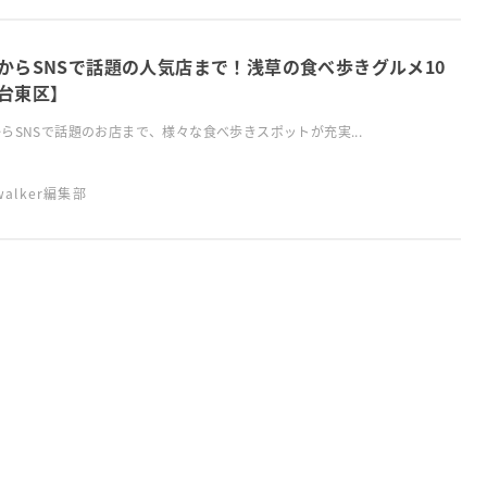
からSNSで話題の人気店まで！浅草の食べ歩きグルメ10
台東区】
らSNSで話題のお店まで、様々な食べ歩きスポットが充実...
swalker編集部