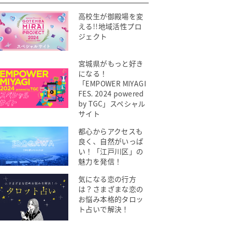
高校生が御殿場を変
える!!地域活性プロ
ジェクト
宮城県がもっと好き
になる！
「EMPOWER MIYAGI
FES. 2024 powered
by TGC」スペシャル
サイト
都心からアクセスも
良く、自然がいっぱ
い！「江戸川区」の
魅力を発信！
気になる恋の行方
は？さまざまな恋の
お悩み本格的タロッ
ト占いで解決！