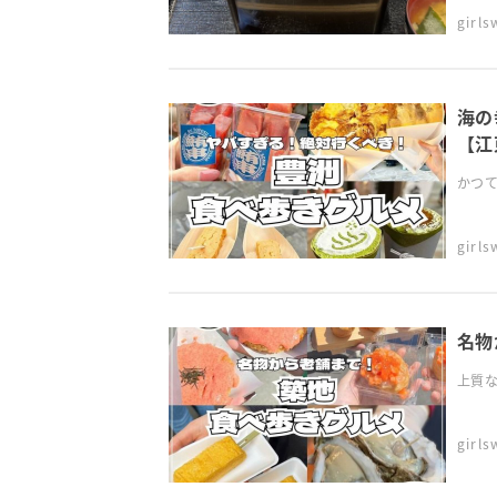
girl
海の
【江
かつて
girl
名物
上質な
girl