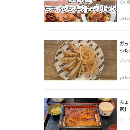
江の島
girl
ガッ
った
ガッツ
girl
ちょ
京】
デート