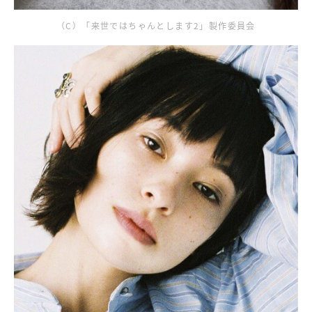
（C）「来世ではちゃんとします2」製作委員会