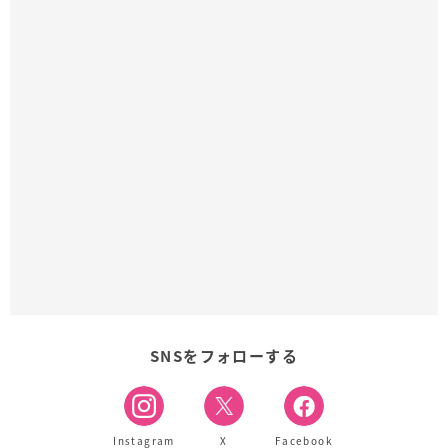
SNSをフォローする
Instagram
X
Facebook