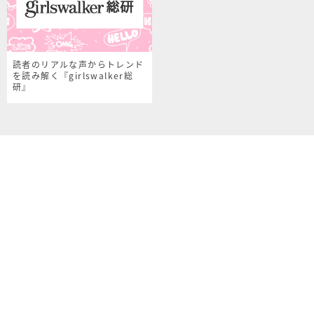
読者のリアルな声からトレンド
を読み解く『girlswalker総
研』