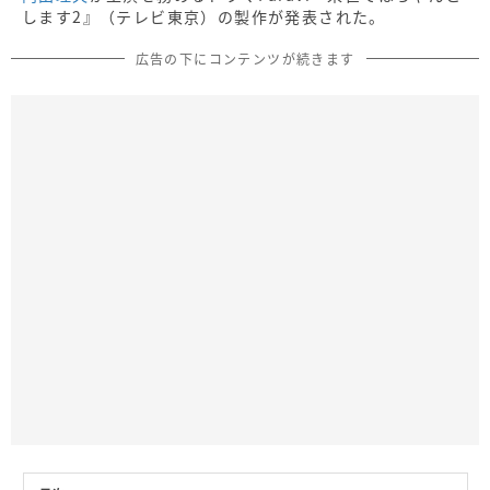
します2』（テレビ東京）の製作が発表された。
広告の下にコンテンツが続きます