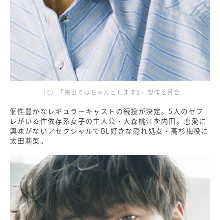
（C）「来世ではちゃんとします2」製作委員会
個性豊かなレギュラーキャストの続投が決定。5人のセフ
レがいる性依存系女子の主人公・大森桃江を内田。恋愛に
興味がないアセクシャルでBL好きな隠れ処女・高杉梅役に
太田莉菜。