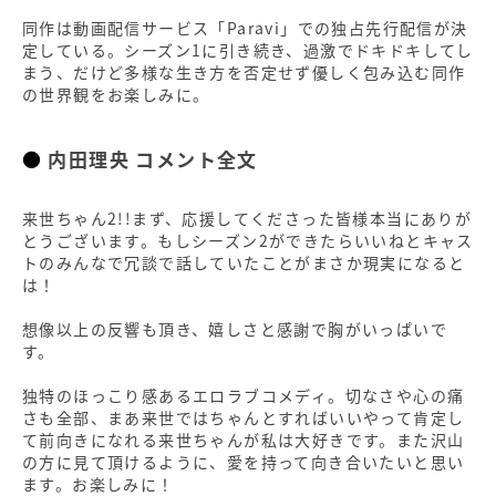
同作は動画配信サービス「Paravi」での独占先行配信が決
定している。シーズン1に引き続き、過激でドキドキしてし
まう、だけど多様な生き方を否定せず優しく包み込む同作
の世界観をお楽しみに。
内田理央 コメント全文
来世ちゃん2!!まず、応援してくださった皆様本当にありが
とうございます。もしシーズン2ができたらいいねとキャス
トのみんなで冗談で話していたことがまさか現実になると
は！
想像以上の反響も頂き、嬉しさと感謝で胸がいっぱいで
す。
独特のほっこり感あるエロラブコメディ。切なさや心の痛
さも全部、まあ来世ではちゃんとすればいいやって肯定し
て前向きになれる来世ちゃんが私は大好きです。また沢山
の方に見て頂けるように、愛を持って向き合いたいと思い
ます。お楽しみに！