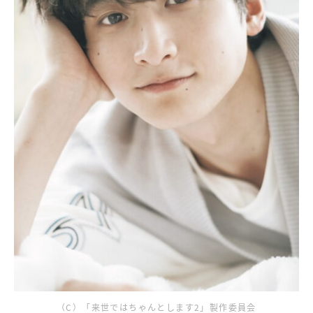
（C）「来世ではちゃんとします2」製作委員会