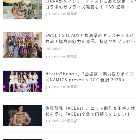
CIRRAがメインアーティストに追加決定！SP
コラボのサプライズ発表も！『SBI証券
presents TGC 北九州 2026』
girlswalker編集部
SWEET STEADYと福島県のキッズモデルが
共演！福島の魅力を発信、特産品もプレゼン
ト
girlswalker編集部
Hearts2Hearts、2曲披露！魅力振りまく♡
＜NAMICS presents TGC 新潟 2026＞
girlswalker編集部
佐藤⿓我（ACEes）、ニット制作＆田植え体
験を語る「ACEes全員で田植えをしたい！」
＜NAMICS presents TGC 新潟 2026＞
girlswalker編集部