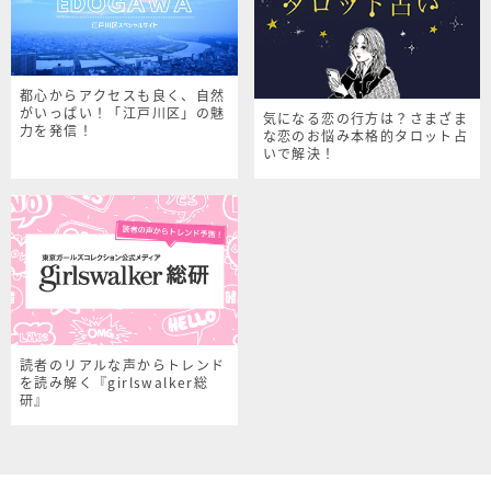
都心からアクセスも良く、自然
がいっぱい！「江戸川区」の魅
気になる恋の行方は？さまざま
力を発信！
な恋のお悩み本格的タロット占
いで解決！
読者のリアルな声からトレンド
を読み解く『girlswalker総
研』