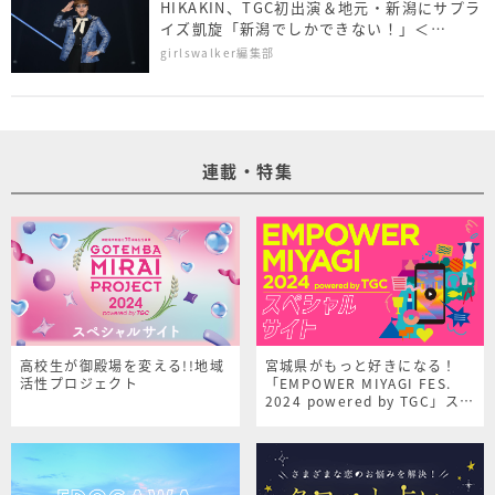
HIKAKIN、TGC初出演＆地元・新潟にサプラ
イズ凱旋「新潟でしかできない！」＜
NAMICS presents TGC 新潟 2026＞
girlswalker編集部
連載・特集
高校生が御殿場を変える!!地域
宮城県がもっと好きになる！
活性プロジェクト
「EMPOWER MIYAGI FES.
2024 powered by TGC」スペ
シャルサイト