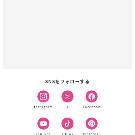
SNSをフォローする
Instagram
X
Facebook
YouTube
TikTok
Pinterest