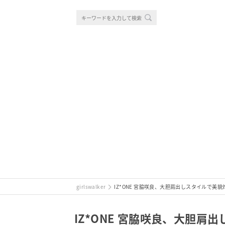
girlswalker
IZ*ONE 宮脇咲良、大胆肩出しスタイルで美
IZ*ONE 宮脇咲良、大胆