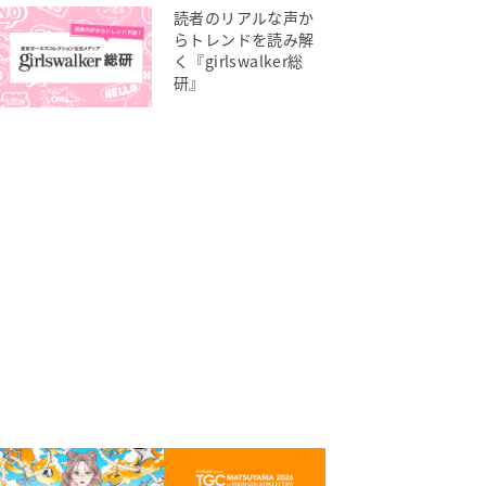
読者のリアルな声か
らトレンドを読み解
く『girlswalker総
研』