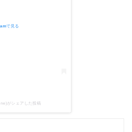
ramで見る
al_izone)がシェアした投稿