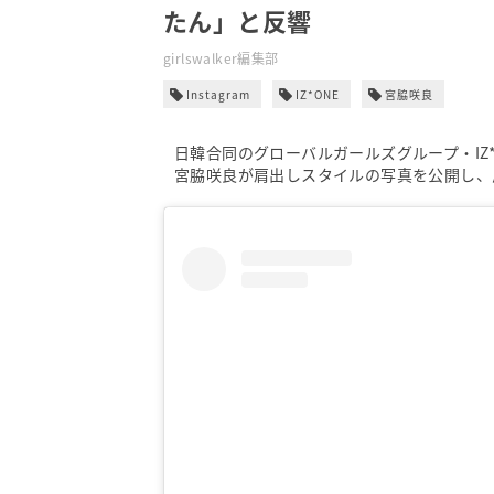
たん」と反響
girlswalker編集部
Instagram
IZ*ONE
宮脇咲良
日韓合同のグローバルガールズグループ・IZ*ON
宮脇咲良が肩出しスタイルの写真を公開し、