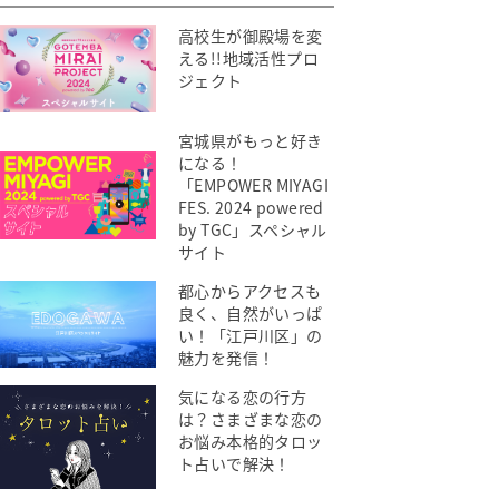
高校生が御殿場を変
える!!地域活性プロ
ジェクト
宮城県がもっと好き
になる！
「EMPOWER MIYAGI
FES. 2024 powered
by TGC」スペシャル
サイト
都心からアクセスも
良く、自然がいっぱ
い！「江戸川区」の
魅力を発信！
気になる恋の行方
は？さまざまな恋の
お悩み本格的タロッ
ト占いで解決！