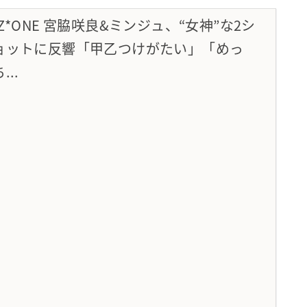
IZ*ONE 宮脇咲良&ミンジュ、“女神”な2シ
ョットに反響「甲乙つけがたい」「めっ
...