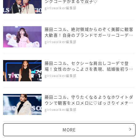
ンクコーデがまるで双子♡
girlswalker編集部
藤田ニコル、絶対領域からのぞく美脚に観客
大歓喜！自身のブランドでガーリーコーデを
披露
girlswalker編集部
藤田ニコル、セクシーな肩出しコーデで登
場！女性のかっこよさを表現、結婚後初ラン
ウェイ
girlswalker編集部
藤田ニコル、守りたくなるようなホワイトダ
ウンで観客をメロメロに♡ばっさりイメチェ
ンも
girlswalker編集部
MORE