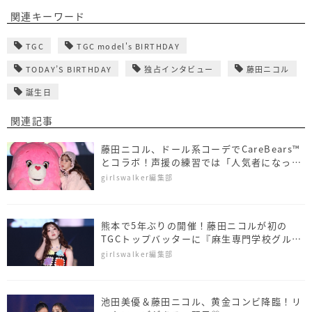
関連キーワード
TGC
TGC model's BIRTHDAY
TODAY’S BIRTHDAY
独占インタビュー
藤田ニコル
誕生日
関連記事
藤田ニコル、ドール系コーデでCareBears™
とコラボ！声援の練習では「人気者になった
気分」
girlswalker編集部
熊本で5年ぶりの開催！藤田ニコルが初の
TGCトップバッターに『麻生専門学校グルー
プ presents TGC 熊本 2024』
girlswalker編集部
池田美優＆藤田ニコル、黄金コンビ降臨！リ