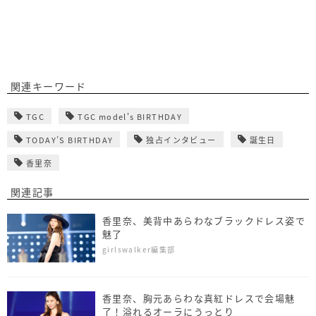
関連キーワード
TGC
TGC model's BIRTHDAY
TODAY’S BIRTHDAY
独占インタビュー
誕生日
香里奈
関連記事
香里奈、美背中あらわなブラックドレス姿で
魅了
girlswalker編集部
香里奈、胸元あらわな真紅ドレスで会場魅
了！溢れるオーラにうっとり