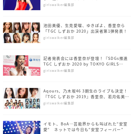
girlswalker編集部
池田美優、生見愛瑠、ゆきぽよ、香里奈ら
「TGC しずおか 2020」出演者第1弾発表！
girlswalker編集部
記者発表会には香里奈が登壇！『SDGs推進
TGC しずおか 2020 by TOKYO GIRLS
COLLECTION』開催決定！
girlswalker編集部
Aqours、乃木坂46 3期生のライブも決定！
『TGC しずおか 2019』香里奈、若月佑美ら
追加出演者発表！
girlswalker編集部
イモト、BoA…芸能界からも叫ばれた“安室
愛“ ネットでは今日も“安室フィーバー”