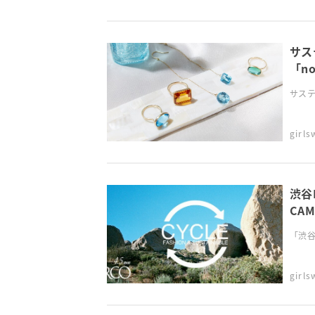
サス
「n
サステ
girl
渋谷
CAM
「渋谷
girl