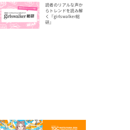
読者のリアルな声か
らトレンドを読み解
く『girlswalker総
研』