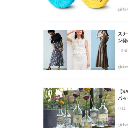
girl
スナ
ン発
「SN
girl
【S
バッ
4/2
girl