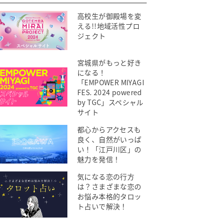
高校生が御殿場を変
える!!地域活性プロ
ジェクト
宮城県がもっと好き
になる！
「EMPOWER MIYAGI
FES. 2024 powered
by TGC」スペシャル
サイト
都心からアクセスも
良く、自然がいっぱ
い！「江戸川区」の
魅力を発信！
気になる恋の行方
は？さまざまな恋の
お悩み本格的タロッ
ト占いで解決！