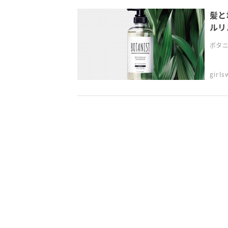
髪と
ルリ
ボタニ
girl