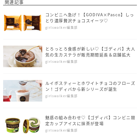
関連記事
コンビニへ急げ！【GODIVA×Pasco】しっ
とり濃厚贅沢チョコスイーツ♡
girlswalker編集部
とろっとろ食感が新しい♡【ゴディバ】大人
気の生カステラが販売期間延長＆店舗拡大
girlswalker編集部
ルイボスティーとホワイトチョコのフローズ
ン！ゴディバから新シリーズが誕生
girlswalker編集部
魅惑の組み合わせ♡【ゴディバ】コンビニ限
定カップアイスに抹茶が登場
girlswalker編集部