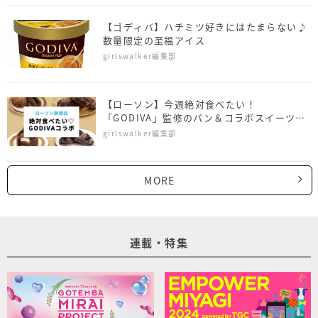
【ゴディバ】ハチミツ好きにはたまらない♪
数量限定の至福アイス
girlswalker編集部
【ローソン】今週絶対食べたい！
「GODIVA」監修のパン＆コラボスイーツ4
商品
girlswalker編集部
MORE
連載・特集