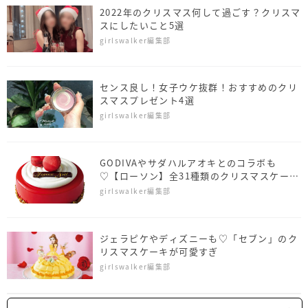
2022年のクリスマス何して過ごす？クリスマ
スにしたいこと5選
girlswalker編集部
センス良し！女子ウケ抜群！おすすめのクリ
スマスプレゼント4選
girlswalker編集部
GODIVAやサダハルアオキとのコラボも
♡【ローソン】全31種類のクリスマスケーキ
がお目見え
girlswalker編集部
ジェラピケやディズニーも♡「セブン」のク
リスマスケーキが可愛すぎ
girlswalker編集部