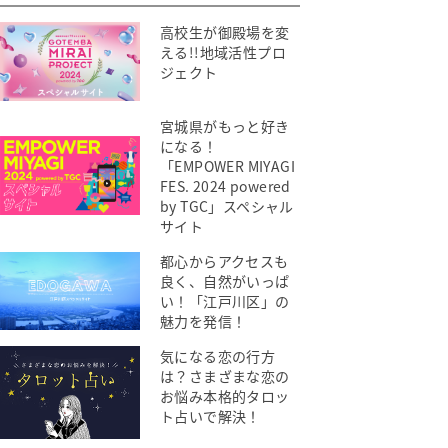
高校生が御殿場を変
える!!地域活性プロ
ジェクト
宮城県がもっと好き
になる！
「EMPOWER MIYAGI
FES. 2024 powered
by TGC」スペシャル
サイト
都心からアクセスも
良く、自然がいっぱ
い！「江戸川区」の
魅力を発信！
気になる恋の行方
は？さまざまな恋の
お悩み本格的タロッ
ト占いで解決！