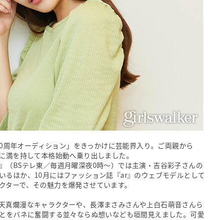
能50周年オーディション」をきっかけに芸能界入り。ご両親から
機に満を持して本格始動へ乗り出しました。
』（BSテレ東／毎週月曜深夜0時～）では主演・吉谷彩子さんの
いるほか、10月にはファッション誌『ar』のウェブモデルとして
クターで、その魅力を爆発させています。
天真爛漫なキャラクターや、長澤まさみさんや上白石萌音さんら
ことをバネに奮闘する並々ならぬ想いなども垣間見えました。可愛