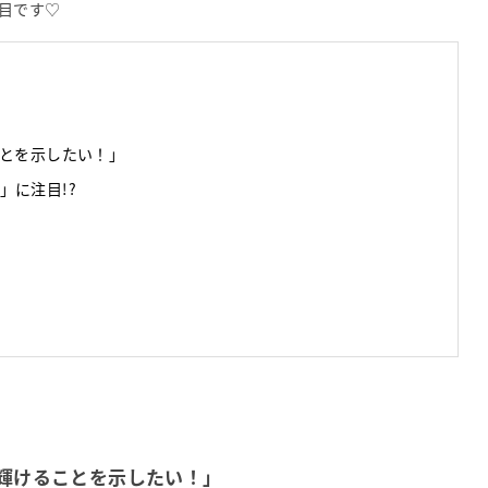
目です♡
ことを示したい！」
」に注目!?
も輝けることを示したい！」