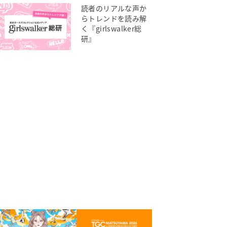
読者のリアルな声か
らトレンドを読み解
く『girlswalker総
研』