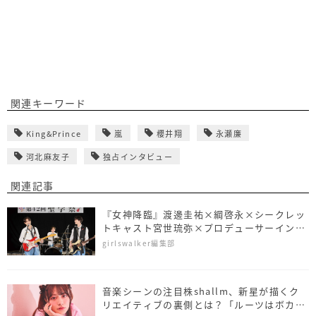
関連キーワード
King&Prince
嵐
櫻井翔
永瀬廉
河北麻友子
独占インタビュー
関連記事
『女神降臨』渡邊圭祐×綱啓永×シークレッ
トキャスト宮世琉弥×プロデューサーインタ
ビュー、共演の3人がやってみたい楽器っ
girlswalker編集部
て……？
音楽シーンの注目株shallm、新星が描くク
リエイティブの裏側とは？「ルーツはボカ