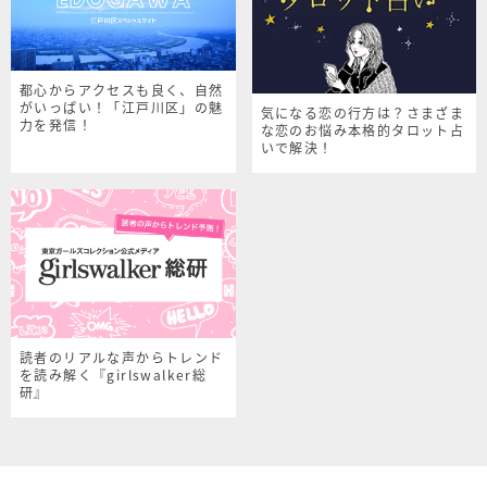
都心からアクセスも良く、自然
がいっぱい！「江戸川区」の魅
気になる恋の行方は？さまざま
力を発信！
な恋のお悩み本格的タロット占
いで解決！
読者のリアルな声からトレンド
を読み解く『girlswalker総
研』