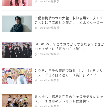
ロ」
girlswalker編集部
声優初挑戦の木戸大聖、収録現場で工夫した
こととは？完成した作品に「どんどん体温
が…」
girlswalker編集部
BUDDiiS、全員でおでかけするなら？まさか
のアイデアに「買うの？（笑）」
girlswalker編集部
とうあ、自身の作詞で新曲「I am I」をリリ
ース！「日に日に濃く…（笑）」マイブーム
についても明かす
girlswalker編集部
みとゆな、福島県在住のキッズモデルにレッ
スン！まさかのプレゼントに驚愕♡
girlswalker編集部