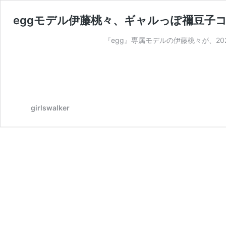
eggモデル伊藤桃々、ギャルっぽ禰豆子
『egg』専属モデルの伊藤桃々が、202
girlswalker