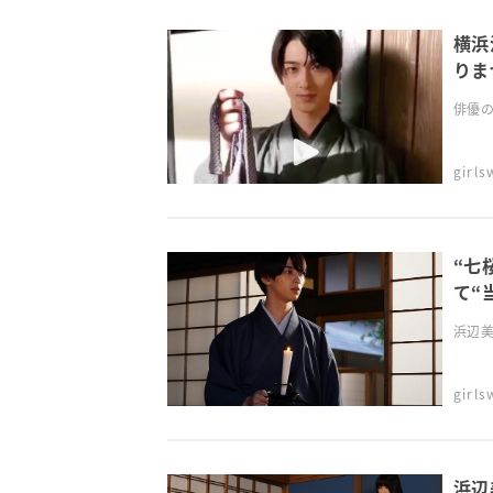
横浜
りま
俳優の
girl
“七
て“
第6
浜辺美
girl
浜辺