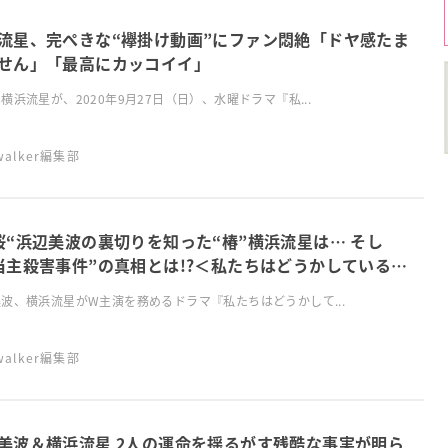
流星、完ぺきな“襷掛け動画”にファン悶絶「ドヤ感たま
せん」「最高にカッコイイ」
横浜流星が、2020年9月27日（日）、水曜ドラマ『私...
swalker編集部
桜“浜辺美波の裏切りを知った“椿”横浜流星は… そし
当主殺害事件”の真相とは!?＜私たちはどうかしている：
話あらすじ＞
波、横浜流星がW主演を務めるドラマ『私たちはどうかして...
swalker編集部
美波＆横浜流星 2人の運命を揺るがす残酷な事実が明ら