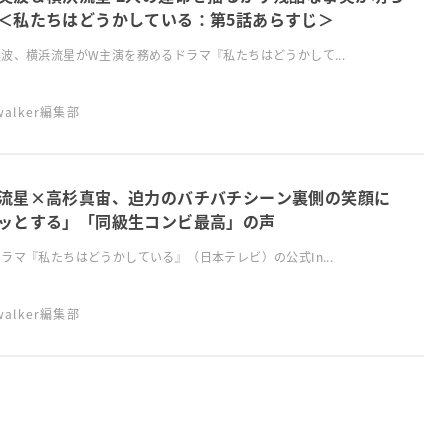
＜私たちはどうかしている：第5話あらすじ＞
波、横浜流星がW主演を務めるドラマ『私たちはどうかして...
swalker編集部
流星×高杉真宙、迫力のバチバチシーン裏側の笑顔に
ッとする」「同級生コンビ最高」の声
ラマ『私たちはどうかしている』（日本テレビ）の公式In...
swalker編集部