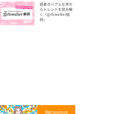
読者のリアルな声か
らトレンドを読み解
く『girlswalker総
研』