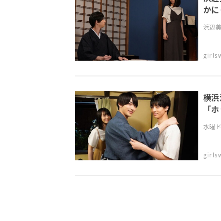
かに
浜辺美
girl
横浜
「ホ
水曜ド
girl