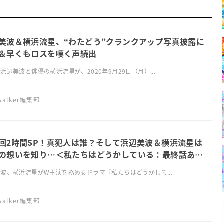
美波＆横浜流星、“わたどう”クランクアップ写真披露に
＆早くもロスを嘆く声続出
浜辺美波と俳優の横浜流星が、2020年9月29日（月）...
swalker編集部
回2時間SP！真犯人は誰？そして浜辺美波＆横浜流星は
の想いを知り…＜私たちはどうかしている：最終話あら
＞
波、横浜流星がW主演を務めるドラマ『私たちはどうかして...
swalker編集部