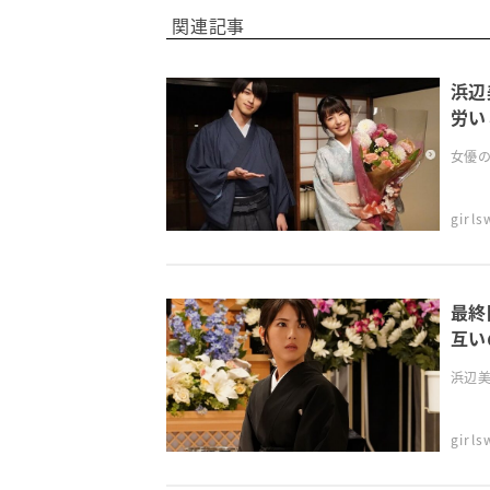
関連記事
浜辺
労い
女優の
girl
最終
互い
すじ
浜辺美
girl