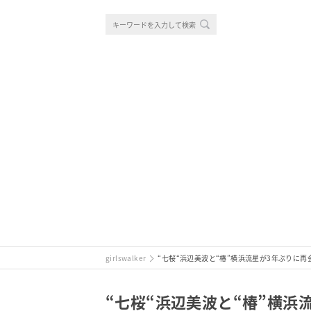
girlswalker
“七桜“浜辺美波と“椿”横浜流星が3年ぶりに
“七桜“浜辺美波と“椿”横浜