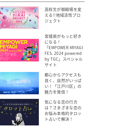
高校生が御殿場を変
える!!地域活性プロ
ジェクト
宮城県がもっと好き
になる！
「EMPOWER MIYAGI
FES. 2024 powered
by TGC」スペシャル
サイト
都心からアクセスも
良く、自然がいっぱ
い！「江戸川区」の
魅力を発信！
気になる恋の行方
は？さまざまな恋の
お悩み本格的タロッ
ト占いで解決！