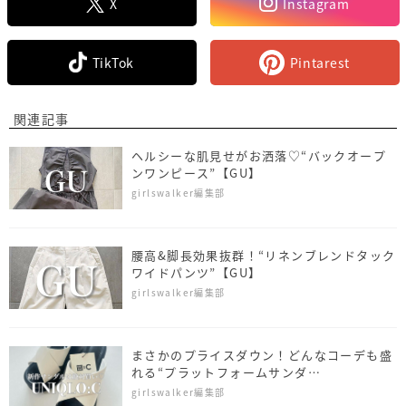
X
Instagram
TikTok
Pintarest
関連記事
ヘルシーな肌見せがお洒落♡“バックオープ
ンワンピース”【GU】
girlswalker編集部
腰高&脚長効果抜群！“リネンブレンドタック
ワイドパンツ”【GU】
girlswalker編集部
まさかのプライスダウン！どんなコーデも盛
れる“プラットフォームサンダ
ル”【UNIQLO：C】
girlswalker編集部