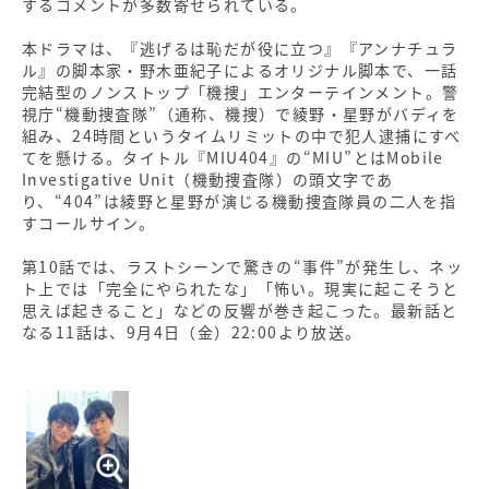
するコメントが多数寄せられている。
本ドラマは、『逃げるは恥だが役に立つ』『アンナチュラ
ル』の脚本家・野木亜紀子によるオリジナル脚本で、一話
完結型のノンストップ「機捜」エンターテインメント。警
視庁“機動捜査隊”（通称、機捜）で綾野・星野がバディを
組み、24時間というタイムリミットの中で犯人逮捕にすべ
てを懸ける。タイトル『MIU404』の“MIU”とはMobile
Investigative Unit（機動捜査隊）の頭文字であ
り、“404”は綾野と星野が演じる機動捜査隊員の二人を指
すコールサイン。
第10話では、ラストシーンで驚きの“事件”が発生し、ネッ
ト上では「完全にやられたな」「怖い。現実に起こそうと
思えば起きること」などの反響が巻き起こった。最新話と
なる11話は、9月4日（金）22:00より放送。