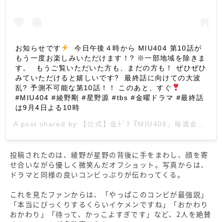
お知らせです
今日午後４時から MIU404 第10話が
もう一度お楽しみいただけます！? ※一部地域を除きま
す。 もうご覧いただいた方も、まだの方も！ ぜひぜひ
みていただけると嬉しいです? 最終話に向けての大波
乱? 予測不可能な第10話！！ このあと、すぐ
#MIU404 #綾野剛 #星野源 #tbs #金曜ドラマ ‪#最終話
は9月4日よる10時
A post shared by
【公式】金ﾄﾞﾗ『MIU404』毎週金曜よる10時放送！
投稿されたのは、綾野が星野の背後に手をまわし、顔を寄
せ合いながら優しく微笑んだオフショット。写真からは、
ドラマと同様の良いコンビっぷりが伝わってくる。
これを見たファンからは、「やっぱこのコンビが最強説」
「本当にびっくりするくらいイケメンですね」「おかわり
おかわり」「待って、かっこよすぎです」など、2人を絶賛