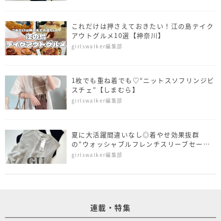
これだけは押さえておきたい！江の島テイク
アウトグルメ10選【神奈川】
girlswalker編集部
1枚でも重ね着でも♡“ニットスソフリンジビ
スチェ”【しまむら】
girlswalker編集部
夏に大活躍間違いなし◎着やせ効果抜群
の”ウォッシャブルフレンチスリーブセータ
ー”【GU】
girlswalker編集部
連載・特集