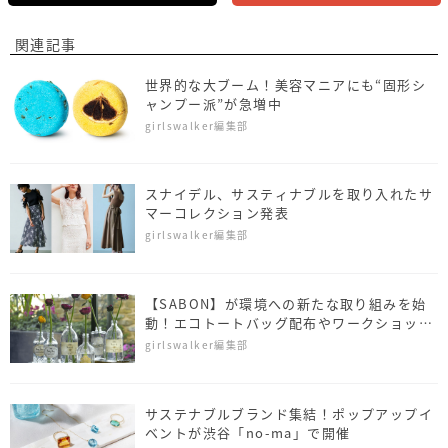
関連記事
世界的な大ブーム！美容マニアにも“固形シ
ャンプー派”が急増中
girlswalker編集部
スナイデル、サスティナブルを取り入れたサ
マーコレクション発表
girlswalker編集部
【SABON】が環境への新たな取り組みを始
動！エコトートバッグ配布やワークショップ
も
girlswalker編集部
サステナブルブランド集結！ポップアップイ
ベントが渋谷「no-ma」で開催