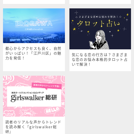
シャルサイト
都心からアクセスも良く、自然
がいっぱい！「江戸川区」の魅
気になる恋の行方は？さまざま
力を発信！
な恋のお悩み本格的タロット占
いで解決！
読者のリアルな声からトレンド
を読み解く『girlswalker総
研』